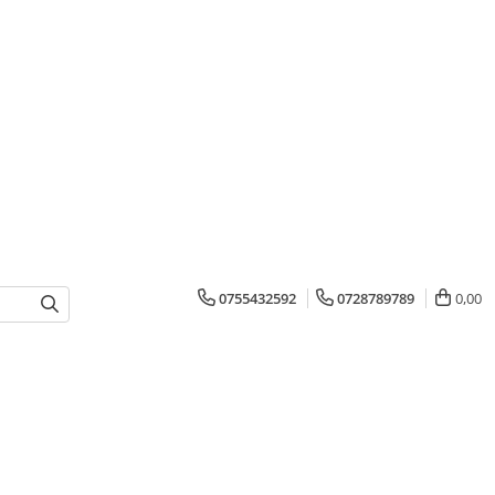
0755432592
0728789789
0,00