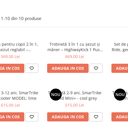
1-
10
din
10
produse
 pentru copii 2 în 1,
Trotinetă 3 în 1 cu șezut și
Set de 
șezut reglabil –
mâner – HighwayKick 1 Push
Ride, ge
ick 1 Olive, 1-5 ani,
and Go Wildberry, 1-5 ani,
m
569,00 Lei
669,00 Lei
50 kg, Scoot & Ride
până la 50 kg | Scoot & Ride
A IN COS
ADAUGA IN COS
ADAU
 3-12 ani, SmarTrike
Trotinetă 2-9 ani, SmarTrike
Trotinet
NOU
NOU
cooter MODEL: lime
Xtend Mini+ - cool grey
Xten
615,00 Lei
515,00 Lei
A IN COS
ADAUGA IN COS
ADAU