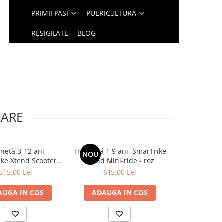
PRIMII PASI
PUERICULTURA
RESIGILATE
BLOG
LARE
inetă 3-12 ani,
Trotinetă 1-9 ani, SmarTrike
NOU
ke Xtend Scooter
Xtend Mini-ride - roz
ODEL: lime
615,00 Lei
615,00 Lei
AUGA IN COS
ADAUGA IN COS