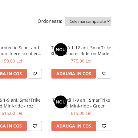
Ordoneaza:
protectie Scoot and
Trotinetă 1-12 ani, SmarTrike
NOU
nunchiere si cotiere,
Xtend Scooter Ride-on Model:
arime S, Rose
teal
159,00 Lei
775,00 Lei
GA IN COS
ADAUGA IN COS
ă 1-9 ani, SmarTrike
Trotinetă 1-9 ani, SmarTrike
NOU
d Mini-ride - roz
Xtend Mini-ride - Green
615,00 Lei
615,00 Lei
GA IN COS
ADAUGA IN COS