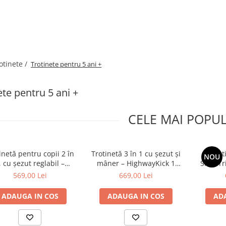
otinete /
Trotinete pentru 5 ani +
ete pentru 5 ani +
CELE MAI POPU
inetă pentru copii 2 în
Trotinetă 3 în 1 cu șezut și
Trot
NOU
, cu șezut reglabil –
mâner – HighwayKick 1
SmarTri
hwayKick 1 Olive, 1-5
Push and Go Wildberry, 1-5
M
569,00 Lei
669,00 Lei
 până la 50 kg, Scoot &
ani, până la 50 kg | Scoot &
Ride
Ride
ADAUGA IN COS
ADAUGA IN COS
AD