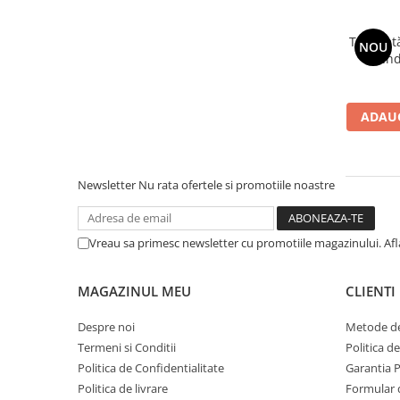
Saltele120x60 cm
Saltelute de activitati
Trotinet
NOU
Tablite magetice si accesorii
Xtend
Umidificatore
ADAUG
Newsletter
Nu rata ofertele si promotiile noastre
Vreau sa primesc newsletter cu promotiile magazinului. Af
MAGAZINUL MEU
CLIENTI
Despre noi
Metode de
Termeni si Conditii
Politica d
Politica de Confidentialitate
Garantia 
Politica de livrare
Formular 