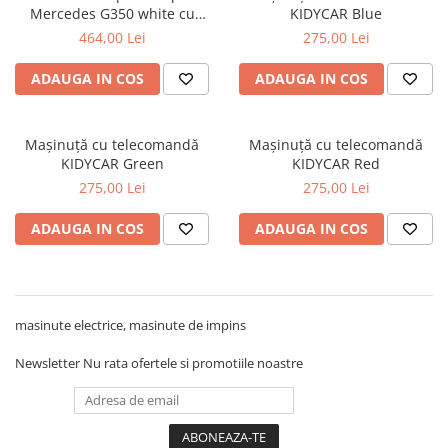
Alte jucarii bebe
Cosmetice naturale
Genti plimbare/scutece
Mercedes G350 white cu
KIDYCAR Blue
Baldachine
Jucarii de dentitie
maner si copertina
Rucsac transport copii
Halate si Prosoape
464,00 Lei
275,00 Lei
Jucarii Smart
Bumpere si aparatori pat
Accesorii scaune auto
Ingrijire bebelusi
ADAUGA IN COS
ADAUGA IN COS
Jucării de plus
Carusele si lampi de veghe
Carucioare Reversibile
Jucarii de baie
Masinute
Comode
Huse scaune auto
MODA COPII
Mașinuță cu telecomandă
Mașinuță cu telecomandă
Universul Grimms
Covorase de joaca
MARSUPII
Fetite
KIDYCAR Green
KIDYCAR Red
Decoratiuni si alte articole
Oglinzi retrovizoare
Ochelari de soare copii
275,00 Lei
275,00 Lei
Fotolii alaptat
Incaltaminte
Scaune rotative
ADAUGA IN COS
ADAUGA IN COS
Baieti
Fotolii si scaune copii
Olite si reductoare wc
Leagane si balansoare
Paturi si museline
Accesorii Leagane
masinute electrice, masinute de impins
Perne anti-colici
Balansoare bebelusi
Leagane electrice
Saci de dormit
Newsletter
Nu rata ofertele si promotiile noastre
Learning tower
Scutece premium
Lenjerii de pat
Sisteme de infasare
Mese de infasat