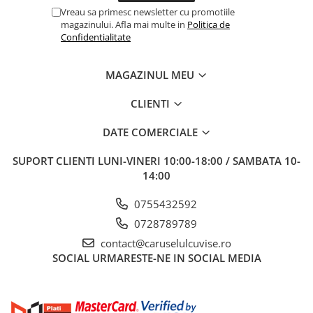
Vreau sa primesc newsletter cu promotiile
Saltele masa de infasat
magazinului. Afla mai multe in
Politica de
Monitorizare video
Confidentialitate
Perne pentru bebe
MAGAZINUL MEU
Pilote
Piscine cu bile
CLIENTI
Pompe de san
DATE COMERCIALE
Saltele patut
SUPORT CLIENTI
LUNI-VINERI 10:00-18:00 / SAMBATA 10-
Protectie saltea patut
14:00
Saltele 127x 63 cm
Saltele 140x70 cm
0755432592
Saltele 160x80 cm
0728789789
Saltele120x60 cm
contact@caruselulcuvise.ro
Saltelute de activitati
SOCIAL
URMARESTE-NE IN SOCIAL MEDIA
Tablite magetice si accesorii
Umidificatore