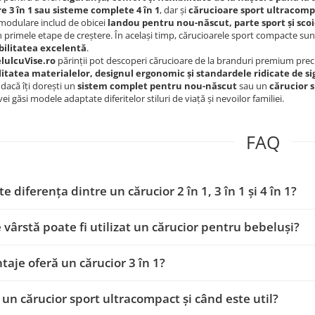
e 3 în 1 sau sisteme complete 4 în 1
, dar și
cărucioare sport ultracom
modulare includ de obicei
landou pentru nou-născut, parte sport și sco
în primele etape de creștere. În același timp, cărucioarele sport compacte su
ilitatea excelentă
.
lulcuVise.ro
părinții pot descoperi cărucioare de la branduri premium pr
litatea materialelor, designul ergonomic și standardele ridicate de s
 dacă îți dorești un
sistem complet pentru nou-născut
sau un
cărucior 
ei găsi modele adaptate diferitelor stiluri de viață și nevoilor familiei.
FAQ
e diferența dintre un cărucior 2 în 1, 3 în 1 și 4 în 1?
e vârstă poate fi utilizat un cărucior pentru bebeluși?
taje oferă un cărucior 3 în 1?
 un cărucior sport ultracompact și când este util?