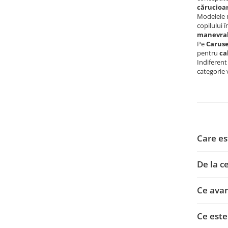
cărucioar
Modelele 
copilului 
manevrab
Pe
Caruse
pentru
ca
Indiferent
categorie v
Care est
De la c
Ce avan
Ce este