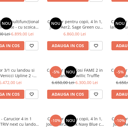
Cărucior pentru copii, 4 în 1,
Cărucior
NOU
NOU
NOU
li Excite - cu scoica
Joolz, Aer2, Sage Green cu
landou-uri Anex Modu D
 Pine si Baza izofix
landou si scoica Britax Baby
00 Lei
6.899,00 Lei
6.860,00 Lei
SAFE
A IN COS
ADAUGA IN COS
ADAU
r 3/1 cu landou si
Carucior Maxi-Cosi FAME 2 in
Carucior
-5%
NOU
-5%
 Venicci Upline 2 -
1 cu landou Twillic Truffle
Taupe
6.472,00 Lei
6.650,00 Lei
6.300,00 Lei
6.650,
A IN COS
ADAUGA IN COS
ADAU
- Carucior 4 in 1
Cărucior pentru copii, 4 în 1,
Cărucior
-10%
NOU
-10%
u
Joolz, Aer2, Dark Navy Blue cu
Joolz, 