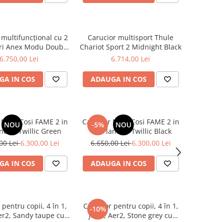
 multifuncțional cu 2
Carucior multisport Thule
ouble
Chariot Sport 2 Midnight Black
- ROOTY
6.750,00 Lei
6.714,00 Lei
GA IN COS
ADAUGA IN COS
 Maxi-Cosi FAME 2 in
Carucior Maxi-Cosi FAME 2 in
NOU
-5%
NOU
1 cu landou Twillic Green
1 cu landou Twillic Black
00 Lei
6.300,00 Lei
6.650,00 Lei
6.300,00 Lei
GA IN COS
ADAUGA IN COS
 pentru copii, 4 în 1,
Cărucior pentru copii, 4 în 1,
-10%
Aer2, Sandy taupe cu
Joolz, Aer2, Stone grey cu