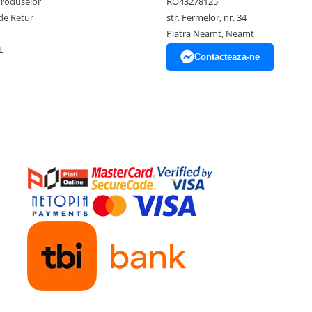
Produselor
RO43278125
de Retur
str. Fermelor, nr. 34
Piatra Neamt, Neamt
L
Contacteaza-ne