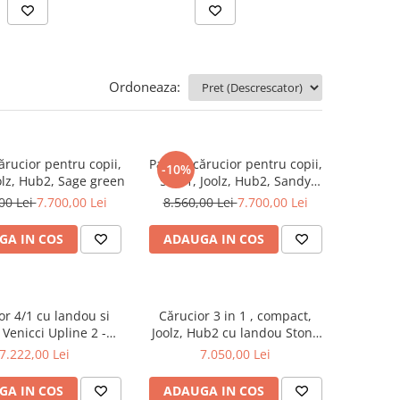
Ordoneaza:
ărucior pentru copii,
Pachet cărucior pentru copii,
-10%
oolz, Hub2, Sage green
5 în 1, Joolz, Hub2, Sandy
Taupe
00 Lei
7.700,00 Lei
8.560,00 Lei
7.700,00 Lei
GA IN COS
ADAUGA IN COS
or 4/1 cu landou si
Cărucior 3 in 1 , compact,
 Venicci Upline 2 -
Joolz, Hub2 cu landou Stone
Taupe
Grey -Scoică Britax Römer,
7.222,00 Lei
7.050,00 Lei
BABY-SAFE PRO
GA IN COS
ADAUGA IN COS