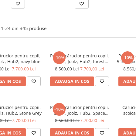
1-
24
din
345
produse
rucior pentru copii,
Pachet cărucior pentru copii,
Pachet c
-10%
-10%
oolz, Hub2, navy blue
5 în 1, Joolz, Hub2, forest
5 în 1, J
green
00 Lei
7.700,00 Lei
8.560,00 Lei
7.700,00 Lei
8.560,
A IN COS
ADAUGA IN COS
ADAU
rucior pentru copii,
Pachet cărucior pentru copii,
Caruci
-10%
oolz, Hub2, Stone Grey
5 în 1, Joolz, Hub2, Space
scoica
black
00 Lei
7.700,00 Lei
8.560,00 Lei
7.700,00 Lei
A IN COS
ADAUGA IN COS
ADAU