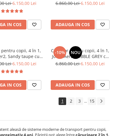
u si scoica Britax
landou si scoica Britax
00 Lei
6.150,00 Lei
6.860,00 Lei
6.150,00 Lei
BabySafe
BabySafe
GA IN COS
ADAUGA IN COS
entru copii, 4 în 1,
Cărucior pentru copii, 4 în 1,
-10%
NOU
er2, Sandy taupe cu
Joolz, Aer2, PEBBLE GREY cu
ritax BABY-SAFE PRO
scoica Britax BABY-SAFE PRO
00 Lei
6.150,00 Lei
6.860,00 Lei
6.150,00 Lei
uloare: Teak
Culoare Carbon Black
GA IN COS
ADAUGA IN COS
1
2
3
15
...
 atent aleasă de sisteme moderne de transport pentru copii,
 aproximativ 4 ani
. Părinții pot alege între
cărucioare 2 în 1,