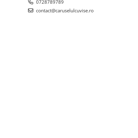
0728789789
contact@caruselulcuvise.ro