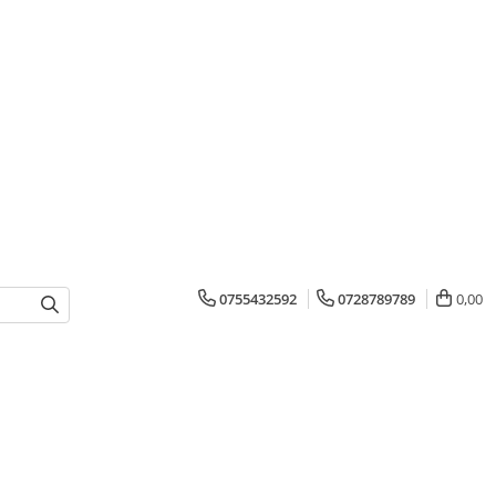
0755432592
0728789789
0,00