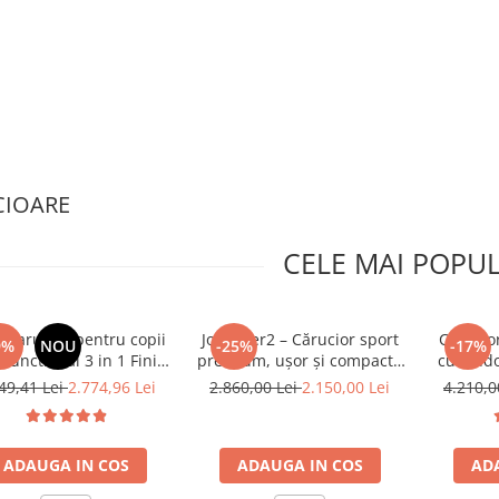
CIOARE
CELE MAI POPU
 - Carucior pentru copii
Joolz Aer2 – Cărucior sport
Cărucior
9%
NOU
-25%
-17%
functional 3 in 1 Finiti
premium, ușor și compact -
cu land
ature Maple (Carucior
Forest Green pachet cu
ușor
49,41 Lei
2.774,96 Lei
2.860,00 Lei
2.150,00 Lei
4.210,0
ti + Landou Ramble XL +
bara si suport pahar
scoica i-Starter)
ADAUGA IN COS
ADAUGA IN COS
AD