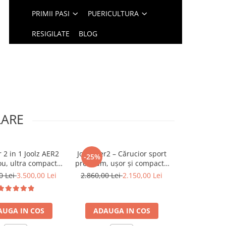
PRIMII PASI
PUERICULTURA
RESIGILATE
BLOG
LARE
 2 in 1 Joolz AER2
Joolz Aer2 – Cărucior sport
Carucior Nuna 4 in 1
-25%
-10%
N
ou, ultra compact,
premium, ușor și compact -
Next Caviar 
 - Forest green
Sage Green pachet cu bara
Mixx Scoica aut
0 Lei
3.500,00 Lei
2.860,00 Lei
2.150,00 Lei
6.300,00 Le
si suport pahar
baza 
AUGA IN COS
ADAUGA IN COS
ADAUGA