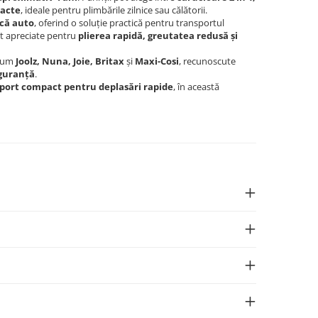
pacte
, ideale pentru plimbările zilnice sau călătorii.
ică auto
, oferind o soluție practică pentru transportul
nt apreciate pentru
plierea rapidă, greutatea redusă și
ecum
Joolz, Nuna, Joie, Britax
și
Maxi-Cosi
, recunoscute
iguranță
.
sport compact pentru deplasări rapide
, în această