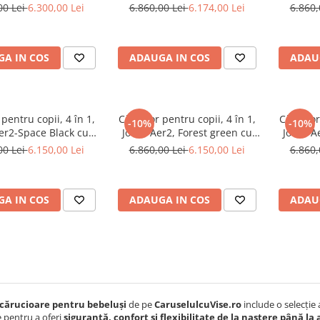
 cu baza inclusa Arra
scoica Britax Romer
lando
00 Lei
6.300,00 Lei
6.860,00 Lei
6.174,00 Lei
6.860,
Flex Caviar
A IN COS
ADAUGA IN COS
ADAU
pentru copii, 4 în 1,
Cărucior pentru copii, 4 în 1,
Cărucior p
-10%
-10%
Aer2-Space Black cu
Joolz, Aer2, Forest green cu
Joolz, A
a Britax Babysafe
landou si scoica Britax
scoica B
00 Lei
6.150,00 Lei
6.860,00 Lei
6.150,00 Lei
6.860,
Babysafe
C
A IN COS
ADAUGA IN COS
ADAU
cărucioare pentru bebeluși
de pe
CaruselulcuVise.ro
include o selecție
 pentru a oferi
siguranță, confort și flexibilitate de la naștere până la