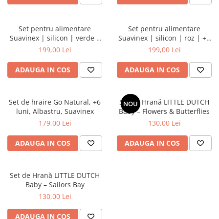
Set pentru alimentare
Set pentru alimentare
Suavinex | silicon | verde |
Suavinex | silicon | roz | +4
+4 luni | Colour Essence
luni | Colour Essence
199,00 Lei
199,00 Lei
ADAUGA IN COS
ADAUGA IN COS
Set de hraire Go Natural, +6
Set de Hrană LITTLE DUTCH
NOU
luni, Albastru, Suavinex
Baby – Flowers & Butterflies
179,00 Lei
130,00 Lei
ADAUGA IN COS
ADAUGA IN COS
Set de Hrană LITTLE DUTCH
Baby – Sailors Bay
130,00 Lei
ADAUGA IN COS