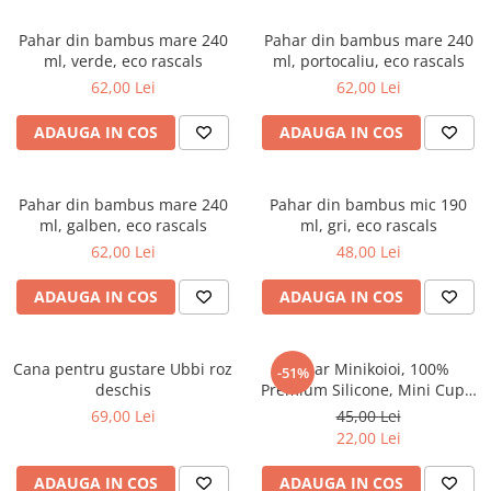
Pahar din bambus mare 240
Pahar din bambus mare 240
ml, verde, eco rascals
ml, portocaliu, eco rascals
62,00 Lei
62,00 Lei
ADAUGA IN COS
ADAUGA IN COS
Pahar din bambus mare 240
Pahar din bambus mic 190
ml, galben, eco rascals
ml, gri, eco rascals
62,00 Lei
48,00 Lei
ADAUGA IN COS
ADAUGA IN COS
Cana pentru gustare Ubbi roz
Pahar Minikoioi, 100%
-51%
deschis
Premium Silicone, Mini Cup –
Velvet Rose
69,00 Lei
45,00 Lei
22,00 Lei
ADAUGA IN COS
ADAUGA IN COS