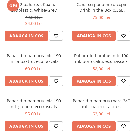
Set 2 pahare, eKoala,
Cana cu pai pentru copii
-31%
Saltele masa de infasat
BIOplastic, White/Grey
Drink in the Box 0.35L
Monitorizare video
himbeere
49,00 Lei
75,00 Lei
34,00 Lei
Perne pentru bebe
Pilote
ADAUGA IN COS
ADAUGA IN COS
Piscine cu bile
Pompe de san
Pahar din bambus mic 190
Pahar din bambus mic 190
ml, albastru, eco rascals
ml, portocaliu, eco rascals
Saltele patut
60,00 Lei
58,00 Lei
Protectie saltea patut
Saltele 127x 63 cm
ADAUGA IN COS
ADAUGA IN COS
Saltele 140x70 cm
Saltele 160x80 cm
Pahar din bambus mic 190
Pahar din bambus mare 240
Saltele120x60 cm
ml, galben, eco rascals
ml, roz, eco rascals
Saltelute de activitati
55,00 Lei
62,00 Lei
Tablite magetice si accesorii
ADAUGA IN COS
ADAUGA IN COS
Umidificatore