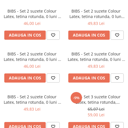
BIBS - Set 2 suzete Colour
BIBS - Set 2 suzete Colour
Latex, tetina rotunda, 0 luni +
Latex, tetina rotunda, 0 luni
BLUSH
+BLUSH/WOODCHUCK
46,00 Lei
49,83 Lei
ADAUGA IN COS
ADAUGA IN COS
BIBS - Set 2 suzete Colour
BIBS - Set 2 suzete Colour
Latex, tetina rotunda, 0 luni +
Latex, tetina rotunda, 0 luni +
CLOUD/BLUSH
ISLAND SEA/FOREST LAKE
46,00 Lei
49,83 Lei
ADAUGA IN COS
ADAUGA IN COS
BIBS - Set 2 suzete Colour
BIBS - Set 3 suzete Colour
-9%
Latex, tetina rotunda, 0 luni +
Latex, tetina rotunda,
IRON/BABY BLUE
simetrica & anatomica 0 luni +
49,83 Lei
65,07 Lei
BABY BLUE
59,00 Lei
ADAUGA IN COS
ADAUGA IN COS