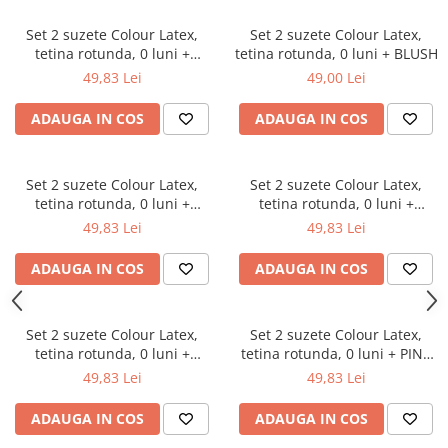
Saltele masa de infasat
Set 2 suzete Colour Latex,
Set 2 suzete Colour Latex,
Monitorizare video
tetina rotunda, 0 luni +
tetina rotunda, 0 luni + BLUSH
BLACK/WHITE
49,83 Lei
49,00 Lei
Perne pentru bebe
Pilote
ADAUGA IN COS
ADAUGA IN COS
Piscine cu bile
Pompe de san
Set 2 suzete Colour Latex,
Set 2 suzete Colour Latex,
tetina rotunda, 0 luni +
tetina rotunda, 0 luni +
Saltele patut
CLOUD/BLUSH
CORAL/RUBY
49,83 Lei
49,83 Lei
Protectie saltea patut
Saltele 127x 63 cm
ADAUGA IN COS
ADAUGA IN COS
Saltele 140x70 cm
Saltele 160x80 cm
Set 2 suzete Colour Latex,
Set 2 suzete Colour Latex,
Saltele120x60 cm
tetina rotunda, 0 luni +
tetina rotunda, 0 luni + PINK
Saltelute de activitati
NORDIC MINT/FOREST LAKE
PLUM/ELDERBERRY
49,83 Lei
49,83 Lei
Tablite magetice si accesorii
ADAUGA IN COS
ADAUGA IN COS
Umidificatore