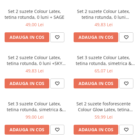
Set 2 suzete Colour Latex,
Set 2 suzete Colour Latex,
tetina rotunda, 0 luni + SAGE
tetina rotunda, 0 luni
+SAGE/HUNTER GREEN
49,00 Lei
49,83 Lei
ADAUGA IN COS
ADAUGA IN COS
Set 2 suzete Colour Latex,
Set 3 suzete Colour Latex,
tetina rotunda, 0 luni +SKY
tetina rotunda, simetrica &
BLUE/BABY BLUE
anatomica 0 luni + BLUSH
49,83 Lei
65,07 Lei
ADAUGA IN COS
ADAUGA IN COS
Set 3 suzete Colour Latex,
Set 2 suzete fosforescente
tetina rotunda, simetrica &
Colour Glow Latex, tetina
anatomica 0 luni + SAGE
rotunda, 6 luni +SAGE/CLOUD
99,00 Lei
59,99 Lei
ADAUGA IN COS
ADAUGA IN COS