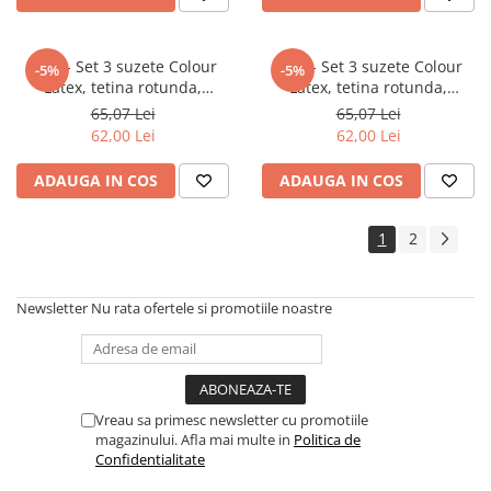
BIBS - Set 3 suzete Colour
BIBS - Set 3 suzete Colour
-5%
-5%
Latex, tetina rotunda,
Latex, tetina rotunda,
simetrica & anatomica 0 luni +
simetrica & anatomica 0 luni +
65,07 Lei
65,07 Lei
IVORY
SAGE
62,00 Lei
62,00 Lei
ADAUGA IN COS
ADAUGA IN COS
1
2
Newsletter
Nu rata ofertele si promotiile noastre
Vreau sa primesc newsletter cu promotiile
magazinului. Afla mai multe in
Politica de
Confidentialitate