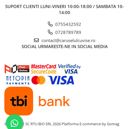
SUPORT CLIENTI
LUNI-VINERI 10:00-18:00 / SAMBATA 10-
Saltele masa de infasat
14:00
Monitorizare video
Perne pentru bebe
0755432592
0728789789
Pilote
contact@caruselulcuvise.ro
Piscine cu bile
SOCIAL
URMARESTE-NE IN SOCIAL MEDIA
Pompe de san
Saltele patut
Protectie saltea patut
Saltele 127x 63 cm
Saltele 140x70 cm
Saltele 160x80 cm
Saltele120x60 cm
Saltelute de activitati
Tablite magetice si accesorii
Umidificatore
©Copyright SC RTU BIO SRL 2026
Platforma E-commerce by Gomag