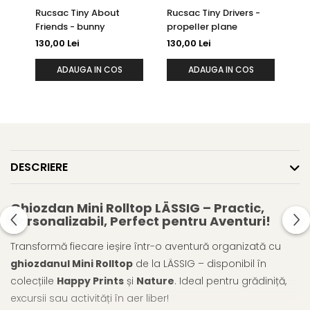
Rucsac Tiny About
Rucsac Tiny Drivers -
Ru
Friends - bunny
propeller plane
li
130,00 Lei
130,00 Lei
27
ADAUGA IN COS
ADAUGA IN COS
DESCRIERE
Ghiozdan Mini Rolltop LÄSSIG – Practic,
Personalizabil, Perfect pentru Aventuri!
Transformă fiecare ieșire într-o aventură organizată cu
ghiozdanul Mini Rolltop
de la LÄSSIG – disponibil în
colecțiile
Happy Prints
și
Nature
. Ideal pentru grădiniță,
excursii sau activități în aer liber!