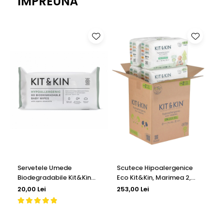
IMPREUNA
Bretele și spate
căptușite, ajustabile
Elemente
reflectorizante
Etichetă pentru nume
🎒
Material:
100% poliester fără PFC
📏
Dimensiuni:
23 x 11 x 32,5 cm | ⚖️
Greutate:
366 g
Servetele Umede
Scutece Hipoalergenice
Biodegradabile Kit&Kin
Eco Kit&Kin, Marimea 2,
60 buc
4-8 kg , 152 buc
20,00 Lei
253,00 Lei