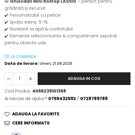
🎒
Ghiozdan Mini Rolltop LÄSSIG
– perfect pentru
Saltele masa de infasat
grădiniță și excursii!
✔️ Personalizabil cu petice
Monitorizare video
✔️ Spațiu extins: 9–11L
Perne pentru bebe
✔️ Rezistent la apă & confortabil
Pilote
✔️ Elemente reflectorizante & compartiment separat
pentru obiecte ude
Piscine cu bile
Pompe de san
LA COMANDA
Saltele patut
Data de livrare:
Vineri, 21.08.2026
Protectie saltea patut
ADAUGA IN COS
Saltele 127x 63 cm
Saltele 140x70 cm
Cod Produs:
4066239101358
Saltele 160x80 cm
Ai nevoie de ajutor?
0755432592
/
0728789789
Saltele120x60 cm
Saltelute de activitati
ADAUGA LA FAVORITE
Tablite magetice si accesorii
CERE INFORMATII
Umidificatore