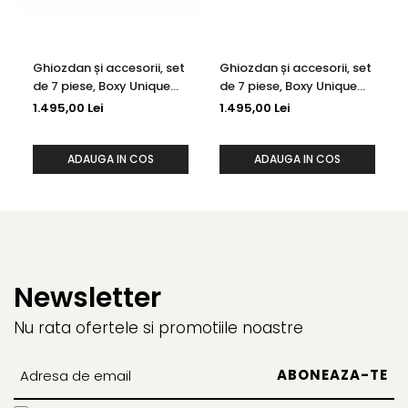
Ghiozdan și accesorii, set
Ghiozdan și accesorii, set
de 7 piese, Boxy Unique
de 7 piese, Boxy Unique
Culoare: Rose Blue Black
Culoare: Letters Green
1.495,00 Lei
1.495,00 Lei
ADAUGA IN COS
ADAUGA IN COS
Newsletter
Nu rata ofertele si promotiile noastre