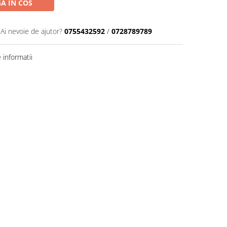
A IN COS
Ai nevoie de ajutor?
0755432592
/
0728789789
informatii