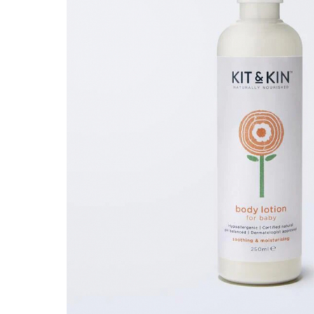
Saltele120x60 cm
Saltelute de activitati
Tablite magetice si accesorii
Umidificatore