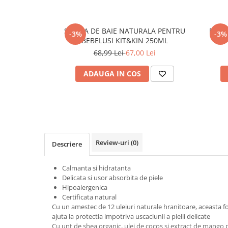
SPUMA DE BAIE NATURALA PENTRU
BALS
-3%
-3%
BEBELUSI KIT&KIN 250ML
68,99 Lei
67,00 Lei
ADAUGA IN COS
Review-uri
(0)
Descriere
Calmanta si hidratanta
Delicata si usor absorbita de piele
Hipoalergenica
Certificata natural
Cu un amestec de 12 uleiuri naturale hranitoare, aceasta fo
ajuta la protectia impotriva uscaciunii a pielii delicate
Cu unt de shea organic, ulei de cocos si extract de mango p