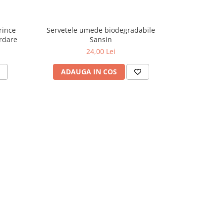
rince
Servetele umede biodegradabile
Naturalsop
rdare
Sansin
24,00 Lei
ADAUGA IN COS
ADAU