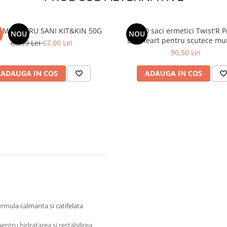
AM PENTRU SANI KIT&KIN 50G
Set 10 saci ermetici Twist'R P
NOU
NOU
Lionheart pentru scutece mu
68,99 Lei
67,00 Lei
90,50 Lei
ADAUGA IN COS
ADAUGA IN COS
rmula calmanta si catifelata
entru hidratarea si restabilirea