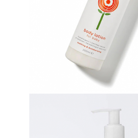
Leagane electrice
Learning tower
Lenjerii de pat
Mese de infasat
Saltele masa de infasat
Monitorizare video
Perne pentru bebe
Pilote
Piscine cu bile
Pompe de san
Saltele patut
Protectie saltea patut
Saltele 127x 63 cm
Saltele 140x70 cm
Saltele 160x80 cm