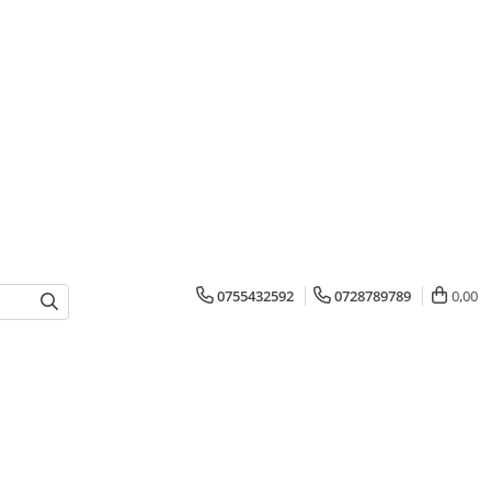
0755432592
0728789789
0,00