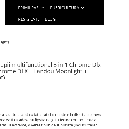
PRIMII PASI
PUERICULTURA
RESIGILATE
BLOG
light)
copii multifunctional 3 in 1 Chrome Dlx
Chrome DLX + Landou Moonlight +
t)
a sezutului atat cu fata, cat si cu spatele la directia de mers -
area va fi cu adevarat lipsita de grij. Fiecare componenta a
raturi extreme, diverse tipuri de suprafete (inclusiv teren