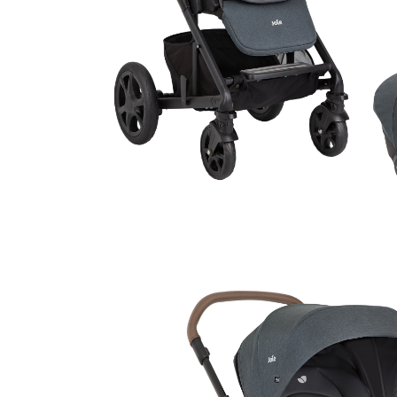
Leagane electrice
Learning tower
Lenjerii de pat
Mese de infasat
Saltele masa de infasat
Monitorizare video
Perne pentru bebe
Pilote
Piscine cu bile
Pompe de san
Saltele patut
Protectie saltea patut
Saltele 127x 63 cm
Saltele 140x70 cm
Saltele 160x80 cm