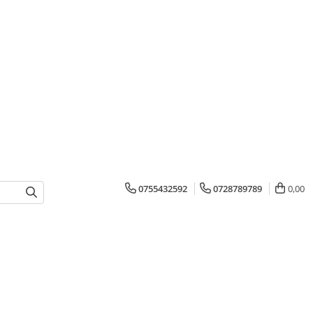
0755432592
0728789789
0,00