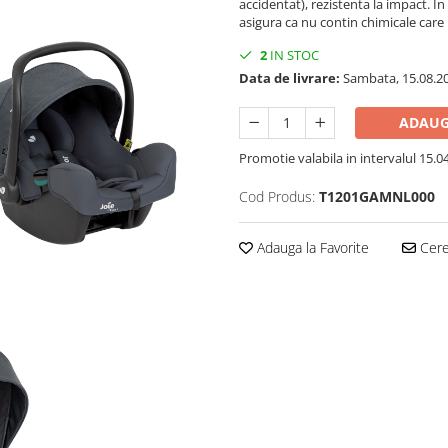
accidentat), rezistenta la impact. In
asigura ca nu contin chimicale care
2
IN STOC
Data de livrare:
Sambata, 15.08.2
ADAUG
Promotie valabila in intervalul 15.04 
Cod Produs:
T1201GAMNL000
Adauga la Favorite
Cere 