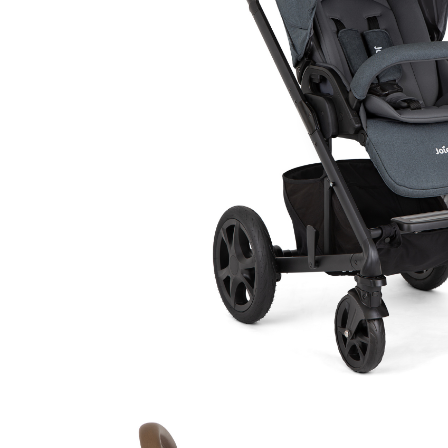
Saltele120x60 cm
Saltelute de activitati
Tablite magetice si accesorii
Umidificatore