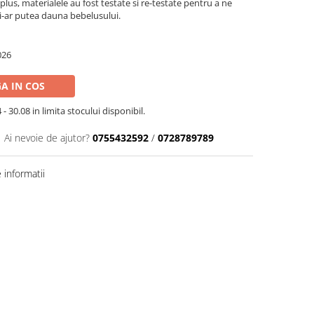
 plus, materialele au fost testate si re-testate pentru a ne
 i-ar putea dauna bebelusului.
026
A IN COS
- 30.08 in limita stocului disponibil.
Ai nevoie de ajutor?
0755432592
/
0728789789
informatii