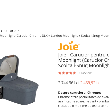
CU SCOICA /
Dlx Moonlight (Carucior Chrome DLX + Landou Moonlight + Scoica i-Snug Moon
Joie - Carucior pentru 
Moonlight (Carucior 
Scoica i-Snug Moonligh
1 Review
2.744,36 Lei
2.469,92 Lei
Despre caruciorul Chrome:
Chrome ofera posibilitatea de fixare 
asa incat fie soare, fie vant - plimb
trecut de o multime de teste: tempe