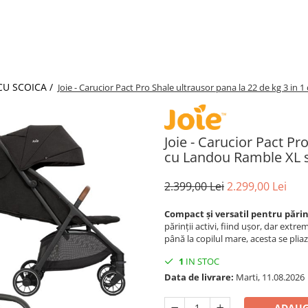
CU SCOICA /
Joie - Carucior Pact Pro Shale ultrausor pana la 22 de kg 3 in 
Joie - Carucior Pact Pr
cu Landou Ramble XL si
2.399,00 Lei
2.299,00 Lei
Compact și versatil pentru pări
părinții activi, fiind ușor, dar ext
până la copilul mare, acesta se plia
1
IN STOC
Data de livrare:
Marti, 11.08.2026
ADAUG