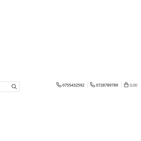
0755432592
0728789789
0,00