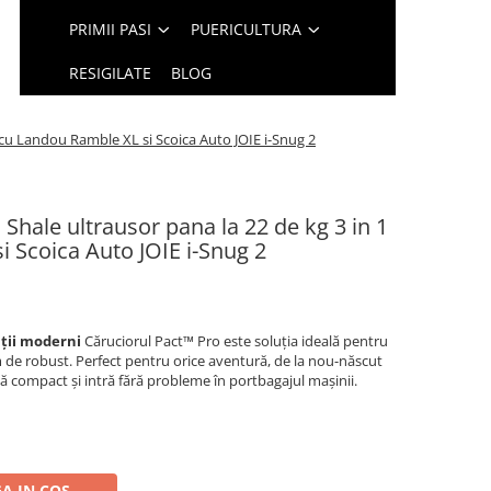
PRIMII PASI
PUERICULTURA
RESIGILATE
BLOG
1 cu Landou Ramble XL si Scoica Auto JOIE i-Snug 2
o Shale ultrausor pana la 22 de kg 3 in 1
 Scoica Auto JOIE i-Snug 2
nții moderni
Căruciorul Pact™ Pro este soluția ideală pentru
rem de robust. Perfect pentru orice aventură, de la nou-născut
ză compact și intră fără probleme în portbagajul mașinii.
A IN COS