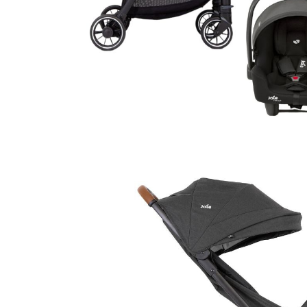
Leagane electrice
Learning tower
Lenjerii de pat
Mese de infasat
Saltele masa de infasat
Monitorizare video
Perne pentru bebe
Pilote
Piscine cu bile
Pompe de san
Saltele patut
Protectie saltea patut
Saltele 127x 63 cm
Saltele 140x70 cm
Saltele 160x80 cm