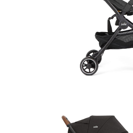
Saltele120x60 cm
Saltelute de activitati
Tablite magetice si accesorii
Umidificatore