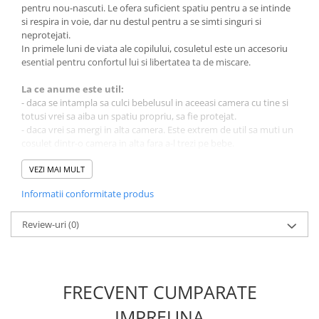
pentru nou-nascuti. Le ofera suficient spatiu pentru a se intinde
si respira in voie, dar nu destul pentru a se simti singuri si
neprotejati.
In primele luni de viata ale copilului, cosuletul este un accesoriu
esential pentru confortul lui si libertatea ta de miscare.
La ce anume este util:
- daca se intampla sa culci bebelusul in aceeasi camera cu tine si
totusi vrei sa aiba un spatiu propriu, sa fie protejat.
- daca vrei sa mergi in alta camera. Este extrem de util sa muti un
cosulet dintr-o camera in alta fara a-l trezi pe bebe.
- atunci cand calatoresti. Bebelusilor nu le place sa le schimbi
mediul. Faptul ca ai cu tine cosuletul cu care s-a obisnuit il ajuta
VEZI MAI MULT
sa doarma oriunde ar fi.
Informatii conformitate produs
- atunci cand incerci sa-l adormi leganandu-l. Sunt multi bebelusi
care se trezesc atunci cand simt ca nu mai sunt tinuti in brate. Il
adormi direct in cosulet.
Review-uri
(0)
Fiind un model realizat din materiale naturale asigura o circulare
buna a aerului in interior, care creeaza cele mai bune conditii
pentru un somn odihnitor.
Salteaua se numara printre accesoriile pe care cosuletul nostru
FRECVENT CUMPARATE
de bebe o are inclusa.
Baldachinul protejeaza impotriva vantului, soarelui
IMPREUNA