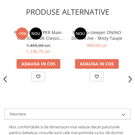
PRODUSE ALTERNATIVE
Patut CO-SLEEPER Maxi-
Patut co-sleeper ONINO
P
-15%
NOU
NOU
Cosi IORA AIR Classic
DREAM.me - Misty Taupe
N
Beige
1.455,00 Lei
999,00 Lei
1.236,75 Lei
ADAUGA IN COS
ADAUGA IN COS
Descriere
Moi, confortabile si de dimensiuni mai reduse decat patuturile
pentru bebelusi, cosurile sunt cele mai potrivite ca loc de dormit