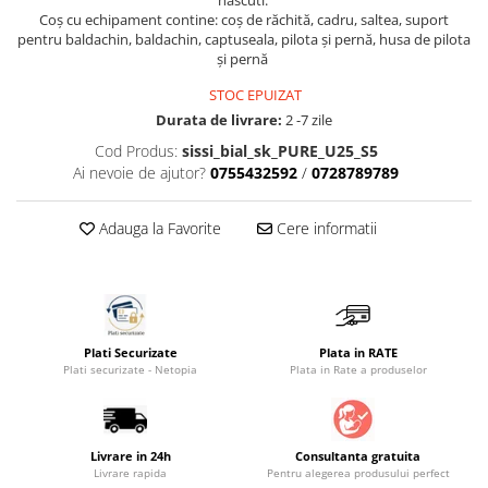
nascuti.
Coș cu echipament contine: coș de răchită, cadru, saltea, suport
Saltele masa de infasat
pentru baldachin, baldachin, captuseala, pilota și pernă, husa de pilota
Monitorizare video
și pernă
Perne pentru bebe
STOC EPUIZAT
Durata de livrare:
2 -7 zile
Pilote
Cod Produs:
sissi_bial_sk_PURE_U25_S5
Piscine cu bile
Ai nevoie de ajutor?
0755432592
/
0728789789
Pompe de san
Saltele patut
Adauga la Favorite
Cere informatii
Protectie saltea patut
Saltele 127x 63 cm
Saltele 140x70 cm
Saltele 160x80 cm
Plati Securizate
Plata in RATE
Saltele120x60 cm
Plati securizate - Netopia
Plata in Rate a produselor
Saltelute de activitati
Tablite magetice si accesorii
Livrare in 24h
Consultanta gratuita
Umidificatore
Livrare rapida
Pentru alegerea produsului perfect