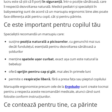
lucru este să știi că îl porți
în siguranță
, într-o poziție sănătoasă, care
Saltele masa de infasat
îi respectă dezvoltarea naturală. Medicii pediatri și specialiștii în
babywearing sunt de acord că un marsupiu ergonomic bine ales poate
Monitorizare video
face diferența atât pentru copil, cât și pentru părinte.
Perne pentru bebe
Ce este important pentru copilul tău
Pilote
Specialiștii recomandă un marsupiu care:
Piscine cu bile
susține
poziția naturală a picioarelor
, cu genunchii mai sus
Pompe de san
decât fundulețul, esențială pentru dezvoltarea sănătoasă a
Saltele patut
șoldurilor
menține
spatele ușor curbat
, exact așa cum este natural la
Protectie saltea patut
bebeluși
Saltele 127x 63 cm
oferă
sprijin pentru cap și gât
, mai ales în primele luni
Saltele 140x70 cm
Saltele 160x80 cm
permite o
respirație liberă
, fără a presa fața sau pieptul copilului
Saltele120x60 cm
Marsupiile ergonomice precum cele de la
Ergobaby
sunt create tocmai
pentru a respecta aceste recomandări medicale, atunci când sunt
Saltelute de activitati
folosite conform instrucțiunilor.
Tablite magetice si accesorii
Ce contează pentru tine, ca părinte
Umidificatore