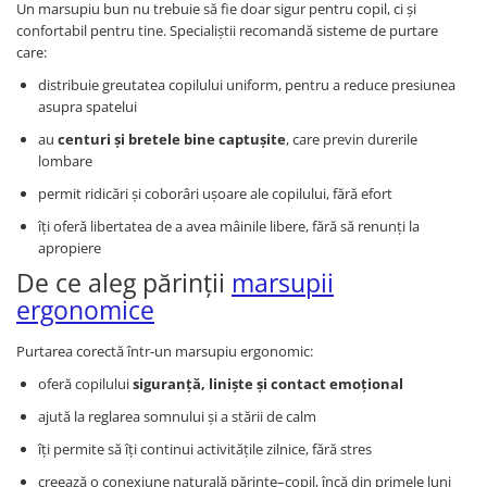
Un marsupiu bun nu trebuie să fie doar sigur pentru copil, ci și
confortabil pentru tine. Specialiștii recomandă sisteme de purtare
care:
distribuie greutatea copilului uniform, pentru a reduce presiunea
asupra spatelui
au
centuri și bretele bine captușite
, care previn durerile
lombare
permit ridicări și coborâri ușoare ale copilului, fără efort
îți oferă libertatea de a avea mâinile libere, fără să renunți la
apropiere
De ce aleg părinții
marsupii
ergonomice
Purtarea corectă într-un marsupiu ergonomic:
oferă copilului
siguranță, liniște și contact emoțional
ajută la reglarea somnului și a stării de calm
îți permite să îți continui activitățile zilnice, fără stres
creează o conexiune naturală părinte–copil, încă din primele luni