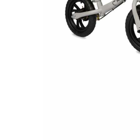
Leagane electrice
Learning tower
Lenjerii de pat
Mese de infasat
Saltele masa de infasat
Monitorizare video
Perne pentru bebe
Pilote
Piscine cu bile
Pompe de san
Saltele patut
Protectie saltea patut
Saltele 127x 63 cm
Saltele 140x70 cm
Saltele 160x80 cm