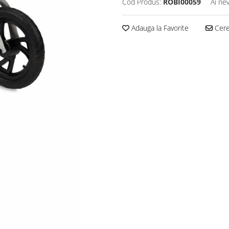
Cod Produs:
ROBI00059
Ai ne
Adauga la Favorite
Cere 