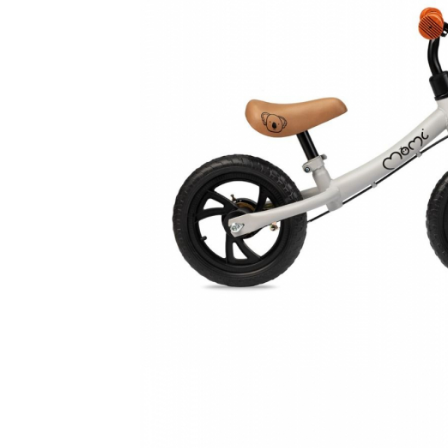
Saltele120x60 cm
Saltelute de activitati
Tablite magetice si accesorii
Umidificatore