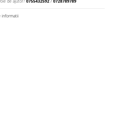
voie de ajutor?
0755432592
/
0728789789
informatii