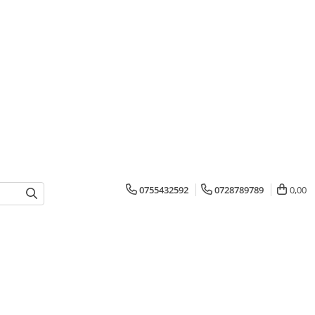
0755432592
0728789789
0,00