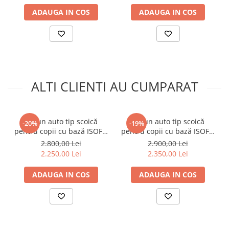
ADAUGA IN COS
ADAUGA IN COS
ALTI CLIENTI AU CUMPARAT
Scaun auto tip scoică
Scaun auto tip scoică
-20%
-19%
pentru copii cu bază ISOFIX
pentru copii cu bază ISOFIX
inclusă, Britax Römer,
inclusă, Britax Römer,
2.800,00 Lei
2.900,00 Lei
reclinabil, 0-15 luni, 40-85
reclinabil, 0-15 luni, 40-85
2.250,00 Lei
2.350,00 Lei
cm, 0-13 kg, BABY-SAFE PRO
cm, 0-13 kg, BABY-SAFE PRO
Culoare: Carbon Black
Urban Olive
ADAUGA IN COS
ADAUGA IN COS