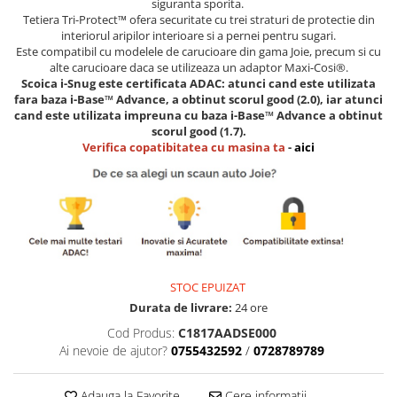
siguranta sporita.
Tetiera Tri-Protect™ ofera securitate cu trei straturi de protectie din
Saltele masa de infasat
interiorul aripilor interioare si a pernei pentru sugari.
Monitorizare video
Este compatibil cu modelele de carucioare din gama Joie, precum si cu
alte carucioare daca se utilizeaza un adaptor Maxi-Cosi®.
Perne pentru bebe
Scoica i-Snug este certificata ADAC: atunci cand este utilizata
fara baza
i-Base™ Advance, a obtinut scorul good (2.0), iar
atunci
Pilote
cand este utilizata impreuna cu baza i-Base™ Advance a obtinut
Piscine cu bile
scorul good (1.7).
Verifica copatibitatea cu masina ta
-
aici
Pompe de san
Saltele patut
Protectie saltea patut
Saltele 127x 63 cm
Saltele 140x70 cm
Saltele 160x80 cm
STOC EPUIZAT
Saltele120x60 cm
Durata de livrare:
24 ore
Saltelute de activitati
Cod Produs:
C1817AADSE000
Ai nevoie de ajutor?
0755432592
/
0728789789
Tablite magetice si accesorii
Umidificatore
Adauga la Favorite
Cere informatii