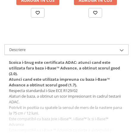
ADAUGA IN COS
ADAUGA IN COS
Descriere
Scoica i-Snug este certificata ADAC: atunci cand este
utilizata fara baza
i-Base™ Advance, a obtinut scorul good
(2.0).
Atunci cand este utilizata impreuna cu baza i-Base™
Advance a obtinut scorul good (1.7).
Respecta standardul i-Size ECE R129/02
Alaturi de baza, a obtinut un scor impresionant in cadrul testarii
ADAC.
Potrivit in pozitia cu spatele la sensul de mers de la nastere pana
la 75 cm / 12 luni.
Este compatibil cu baza Joie i-Base™, i-Base™ lx si i-Base™
Advance
Este compatibil cu i-Base ™ Advance ca parte a sistemului i-