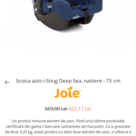
Alte jucarii bebe
Cosmetice naturale
Genti plimbare/scutece
Baldachine
Jucarii de dentitie
Rucsac transport copii
Halate si Prosoape
Jucarii Smart
Bumpere si aparatori pat
Accesorii scaune auto
Ingrijire bebelusi
Jucării de plus
Carusele si lampi de veghe
Carucioare Reversibile
Jucarii de baie
Masinute
Comode
Huse scaune auto
MODA COPII
Universul Grimms
Covorase de joaca
MARSUPII
Fetite
Decoratiuni si alte articole
Oglinzi retrovizoare
Ochelari de soare copii
Fotolii alaptat
Incaltaminte
Scaune rotative
Baieti
Fotolii si scaune copii
Scoica auto i-Snug Deep Sea, nastere - 75 cm
Olite si reductoare wc
Leagane si balansoare
Paturi si museline
Accesorii Leagane
Perne anti-colici
Balansoare bebelusi
Leagane electrice
669,00 Lei
622,17 Lei
Saci de dormit
Learning tower
Scutece premium
Un produs minune extrem de usor, fiind unul dintre produsele
Lenjerii de pat
certificate din gama i-Size care cantareste cel mai putin. Cu o greutate
Sisteme de infasare
de doar 3.25 kg, acest produs nu este doar extrem de usor, ci ofera si o
Mese de infasat