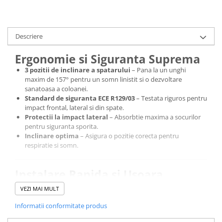
Descriere
Ergonomie si Siguranta Suprema
3 pozitii de inclinare a spatarului
– Pana la un unghi
maxim de 157° pentru un somn linistit si o dezvoltare
sanatoasa a coloanei.
Standard de siguranta ECE R129/03
– Testata riguros pentru
impact frontal, lateral si din spate.
Protectii la impact lateral
– Absorbtie maxima a socurilor
pentru siguranta sporita.
Inclinare optima
– Asigura o pozitie corecta pentru
respiratie si somn.
Instalare Rapida si Usoara
Doua moduri de instalare
:
VEZI MAI MULT
Cu baza Isofix BASE next i-Size
– Instalare in doar 5
secunde, rapida si sigura.
Informatii conformitate produs
Cu centura masinii
– Prevazuta cu ghidaj pentru centuri