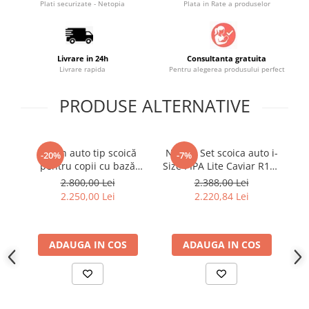
Plati securizate - Netopia
Plata in Rate a produselor
Livrare in 24h
Consultanta gratuita
Livrare rapida
Pentru alegerea produsului perfect
PRODUSE ALTERNATIVE
Scaun auto tip scoică
Nuna - Set scoica auto i-
S
-20%
-7%
pentru copii cu bază
Size PIPA Lite Caviar R129
S
ISOFIX inclusă, Britax
+ Baza isofix BASE next i-
2.800,00 Lei
2.388,00 Lei
Römer, reclinabil, 0-15
Size pentru PIPA Lite
FA
2.250,00 Lei
2.220,84 Lei
luni, 40-85 cm, 0-13 kg,
nas
BABY-SAFE PRO Culoare:
Carbon Black
ADAUGA IN COS
ADAUGA IN COS