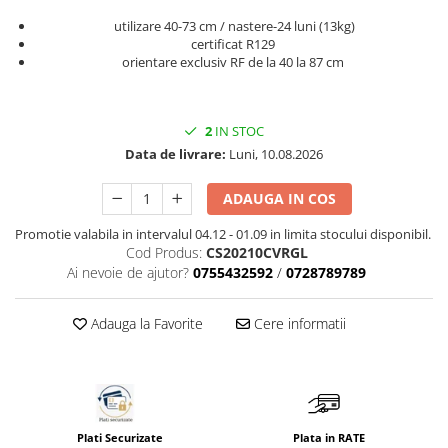
Saltele masa de infasat
utilizare 40-73 cm / nastere-24 luni (13kg)
certificat R129
Monitorizare video
orientare exclusiv RF de la 40 la 87 cm
Perne pentru bebe
Pilote
2
IN STOC
Piscine cu bile
Data de livrare:
Luni, 10.08.2026
Pompe de san
ADAUGA IN COS
Saltele patut
Promotie valabila in intervalul 04.12 - 01.09 in limita stocului disponibil.
Protectie saltea patut
Cod Produs:
CS20210CVRGL
Saltele 127x 63 cm
Ai nevoie de ajutor?
0755432592
/
0728789789
Saltele 140x70 cm
Saltele 160x80 cm
Adauga la Favorite
Cere informatii
Saltele120x60 cm
Saltelute de activitati
Tablite magetice si accesorii
Umidificatore
Plati Securizate
Plata in RATE