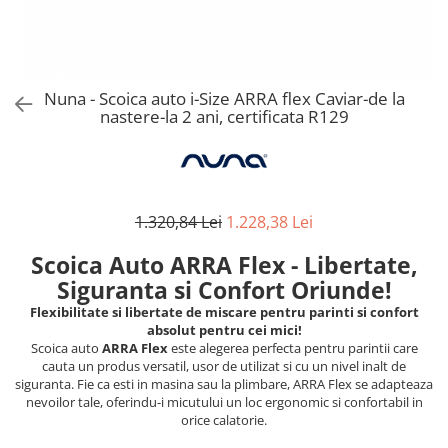
Alte jucarii bebe
Cosmetice naturale
Genti plimbare/scutece
Baldachine
Jucarii de dentitie
Rucsac transport copii
Halate si Prosoape
Jucarii Smart
Bumpere si aparatori pat
Accesorii scaune auto
Ingrijire bebelusi
Jucării de plus
Carusele si lampi de veghe
Carucioare Reversibile
Nuna - Scoica auto i-Size ARRA flex Caviar-de la
Jucarii de baie
Masinute
nastere-la 2 ani, certificata R129
Comode
Huse scaune auto
MODA COPII
Universul Grimms
Covorase de joaca
MARSUPII
Fetite
Decoratiuni si alte articole
Oglinzi retrovizoare
Ochelari de soare copii
Fotolii alaptat
Incaltaminte
Scaune rotative
1.320,84 Lei
1.228,38 Lei
Baieti
Fotolii si scaune copii
Scoica Auto ARRA Flex - Libertate,
Olite si reductoare wc
Leagane si balansoare
Siguranta si Confort Oriunde!
Paturi si museline
Accesorii Leagane
Flexibilitate si libertate de miscare pentru parinti si confort
Perne anti-colici
Balansoare bebelusi
absolut pentru cei mici!
Scoica auto
ARRA Flex
este alegerea perfecta pentru parintii care
Leagane electrice
Saci de dormit
cauta un produs versatil, usor de utilizat si cu un nivel inalt de
Learning tower
siguranta. Fie ca esti in masina sau la plimbare, ARRA Flex se adapteaza
Scutece premium
nevoilor tale, oferindu-i micutului un loc ergonomic si confortabil in
Lenjerii de pat
Sisteme de infasare
orice calatorie.
Mese de infasat