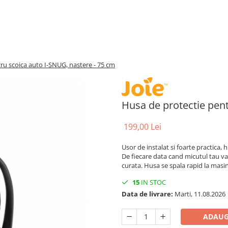
ru scoica auto I-SNUG, nastere - 75 cm
Husa de protectie pent
199,00 Lei
Usor de instalat si foarte practica,
De fiecare data cand micutul tau va
curata. Husa se spala rapid la masin
15
IN STOC
Data de livrare:
Marti, 11.08.2026
ADAUG