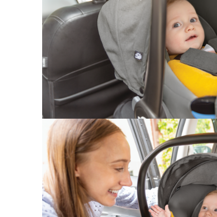
Saltele120x60 cm
Saltelute de activitati
Tablite magetice si accesorii
Umidificatore