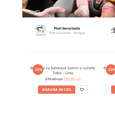
Plati Securizate
Plati securizate - Netopia
Bicicleta cu balonase lumini si sunete
Bicicl
-20%
-20
Tobis - Grey
275,00 Lei
220,00 Lei
ADAUGA IN COS