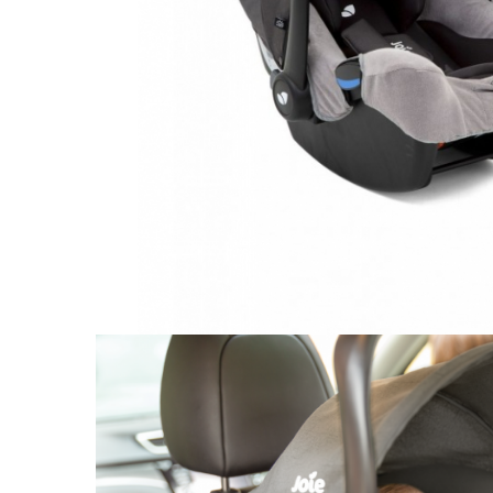
Leagane electrice
Learning tower
Lenjerii de pat
Mese de infasat
Saltele masa de infasat
Monitorizare video
Perne pentru bebe
Pilote
Piscine cu bile
Pompe de san
Saltele patut
Protectie saltea patut
Saltele 127x 63 cm
Saltele 140x70 cm
Saltele 160x80 cm