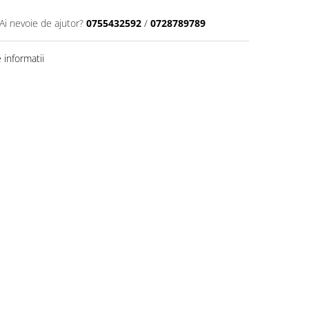
Ai nevoie de ajutor?
0755432592
/
0728789789
informatii