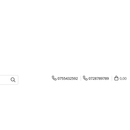
0755432592
0728789789
0,00