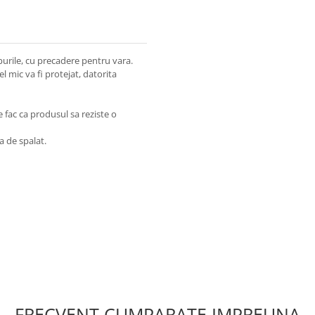
rile, cu precadere pentru vara.
el mic va fi protejat, datorita
e fac ca produsul sa reziste o
a de spalat.
FRECVENT CUMPARATE IMPREUNA