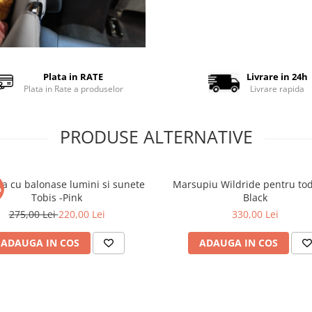
Plata in RATE
Livrare in 24h
Plata in Rate a produselor
Livrare rapida
PRODUSE ALTERNATIVE
eta cu balonase lumini si sunete
Marsupiu Wildride pentru toddler -
%
Tobis -Pink
Black
275,00 Lei
220,00 Lei
330,00 Lei
ADAUGA IN COS
ADAUGA IN COS