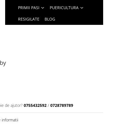
PRIMII PASI
PUERICULTURA
RESIGILATE
BLOG
oby
ie de ajutor?
0755432592
/
0728789789
informatii