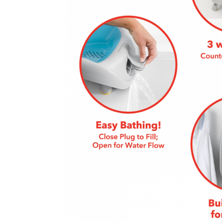
Saltele120x60 cm
Saltelute de activitati
Tablite magetice si accesorii
Umidificatore