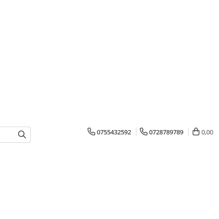
0755432592
0728789789
0,00