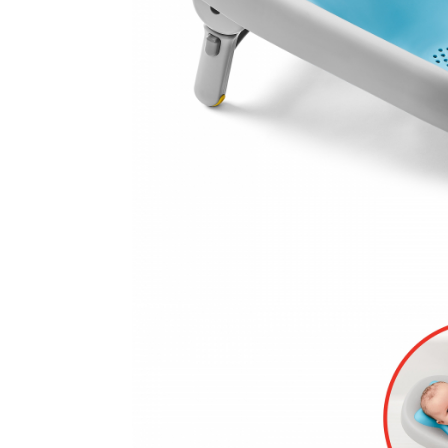
Leagane electrice
Learning tower
Lenjerii de pat
Mese de infasat
Saltele masa de infasat
Monitorizare video
Perne pentru bebe
Pilote
Piscine cu bile
Pompe de san
Saltele patut
Protectie saltea patut
Saltele 127x 63 cm
Saltele 140x70 cm
Saltele 160x80 cm