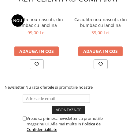
dragostea noastra fata de animale, natura si culoare. Construim
un semnal pozitiv ca toata lumea si totul este frumos ... si suntem
individual diferiti! Iubim ceea ce facem si facem ceea ce iubim.
Acest lucru se reflecta in fiecare piesa din ceea ce cream.
Salopetă nou-născuți, din
Căciuliță nou-născuți, din
NOU
Produsele ZOOCCHINI sunt cunoscute in toata lumea si sunt
bumbac cu lanolină
bumbac cu lanolină
preferate atat de parinti, cat si de copii. Suntem hotarati sa
99,00 Lei
39,00 Lei
asiguram calitatea si siguranta. Atentia noastra la detalii in fiecare
aspect al designului va va aduce intotdeauna produsul de cea
mai buna calitate.
ADAUGA IN COS
ADAUGA IN COS
Newsletter
Nu rata ofertele si promotiile noastre
Vreau sa primesc newsletter cu promotiile
magazinului. Afla mai multe in
Politica de
Confidentialitate