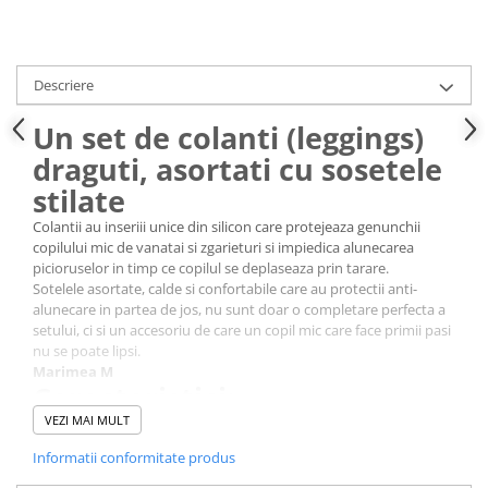
Descriere
Un set de colanti (leggings)
draguti, asortati cu sosetele
stilate
Colantii au inseriii unice din silicon care protejeaza genunchii
copilului mic de vanatai si zgarieturi si impiedica alunecarea
picioruselor in timp ce copilul se deplaseaza prin tarare.
Sotelele asortate, calde si confortabile care au protectii anti-
alunecare in partea de jos, nu sunt doar o completare perfecta a
setului, ci si un accesoriu de care un copil mic care face primii pasi
nu se poate lipsi.
Marimea M
Caracteristici:
VEZI MAI MULT
- sosete antiderapante, calduroase si confortabile
- colanti cu zona anti-alunecare pe genunchi
Informatii conformitate produs
- culori interesante si print animal
- produsele Zoocchini nu contin BPA, plumb si ftalati