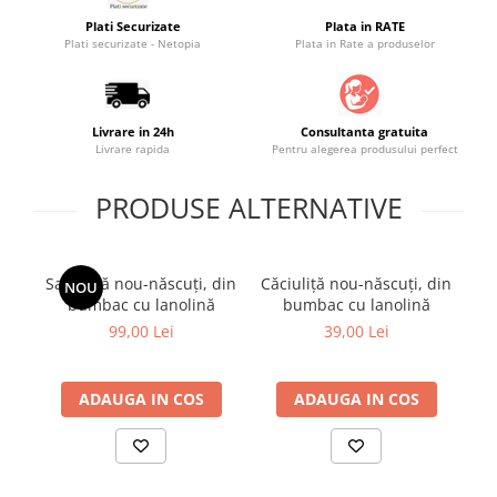
Saltele masa de infasat
Plati Securizate
Plata in RATE
Plati securizate - Netopia
Plata in Rate a produselor
Monitorizare video
Perne pentru bebe
Pilote
Livrare in 24h
Consultanta gratuita
Livrare rapida
Pentru alegerea produsului perfect
Piscine cu bile
Pompe de san
PRODUSE ALTERNATIVE
Saltele patut
Protectie saltea patut
Salopetă nou-născuți, din
Căciuliță nou-născuți, din
NOU
Saltele 127x 63 cm
bumbac cu lanolină
bumbac cu lanolină
Tw
Saltele 140x70 cm
pe
99,00 Lei
39,00 Lei
Saltele 160x80 cm
Saltele120x60 cm
ADAUGA IN COS
ADAUGA IN COS
Saltelute de activitati
Tablite magetice si accesorii
Umidificatore