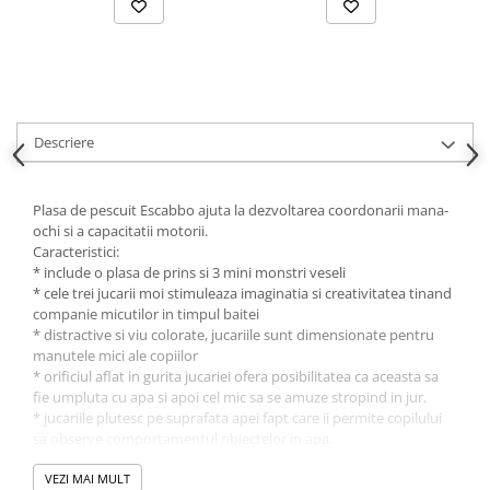
Descriere
Plasa de pescuit Escabbo ajuta la dezvoltarea coordonarii mana-
ochi si a capacitatii motorii.
Caracteristici:
* include o plasa de prins si 3 mini monstri veseli
* cele trei jucarii moi stimuleaza imaginatia si creativitatea tinand
companie micutilor in timpul baitei
* distractive si viu colorate, jucariile sunt dimensionate pentru
manutele mici ale copiilor
* orificiul aflat in gurita jucariei ofera posibilitatea ca aceasta sa
fie umpluta cu apa si apoi cel mic sa se amuze stropind in jur.
* jucariile plutesc pe suprafata apei fapt care ii permite copilului
sa observe comportamentul obiectelor in apa.
* Rol benefic in stimularea imaginatiei si abilitatilor motorii.
* manerul este usor de tinut in manuta si de manevrat
VEZI MAI MULT