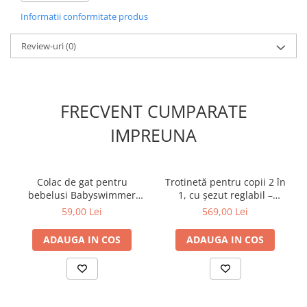
* diversitatea texturilor ajuta la dezvoltarea simtului tactil
Informatii conformitate produs
* culorile vii si contrastante ajuta in dezvoltarea vizuala.
Diametrul pestisorului: aprox 6 cm
Varsta recomandata: 0 luni+ I
Review-uri
(0)
FRECVENT CUMPARATE
IMPREUNA
Colac de gat pentru
Trotinetă pentru copii 2 în
bebelusi Babyswimmer
1, cu șezut reglabil –
Verde 0-24 luni
HighwayKick 1 Olive, 1-5
59,00 Lei
569,00 Lei
ani, până la 50 kg, Scoot &
Ride
ADAUGA IN COS
ADAUGA IN COS