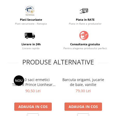
Saltele masa de infasat
Monitorizare video
Plati Securizate
Plata in RATE
Perne pentru bebe
Plati securizate - Netopia
Plata in Rate a produselor
Pilote
Piscine cu bile
Livrare in 24h
Consultanta gratuita
Pompe de san
Livrare rapida
Pentru alegerea produsului perfect
Saltele patut
PRODUSE ALTERNATIVE
Protectie saltea patut
Saltele 127x 63 cm
Saltele 140x70 cm
Set 10 saci ermetici
Barcuta origami, jucarie
Juc
NOU
Saltele 160x80 cm
Twist'R Prince Lionheart
de baie, vanilie
Saltele120x60 cm
pentru scutece murdare
90,50 Lei
79,00 Lei
Saltelute de activitati
Tablite magetice si accesorii
ADAUGA IN COS
ADAUGA IN COS
Umidificatore