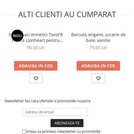
ALTI CLIENTI AU CUMPARAT
Set 10 saci ermetici Twist'R
Barcuta origami, jucarie de
NOU
Prince Lionheart pentru
baie, vanilie
scutece murdare
90,50 Lei
79,00 Lei
ADAUGA IN COS
ADAUGA IN COS
Newsletter
Nu rata ofertele si promotiile noastre
Vreau sa primesc newsletter cu promotiile