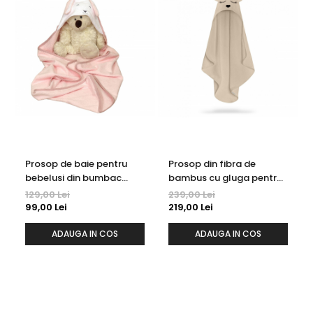
Prosop de baie pentru
Prosop din fibra de
bebelusi din bumbac
bambus cu gluga pentru
Frotte, cu gluga, Fluffy
bebelusi si copii, Teddy
129,00 Lei
239,00 Lei
Roz, 75 x 75 cm
Beige, marimea S
99,00 Lei
219,00 Lei
85x90cm
ADAUGA IN COS
ADAUGA IN COS