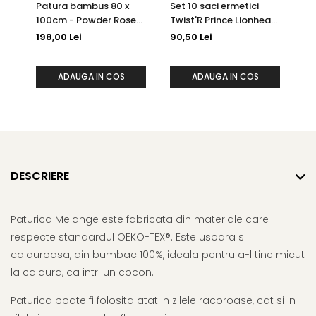
Patura bambus 80 x
Set 10 saci ermetici
Pa
100cm - Powder Rose
Twist'R Prince Lionheart
di
Macaroon
pentru scutece
fe
198,00 Lei
90,50 Lei
19
murdare
Pa
15
ADAUGA IN COS
ADAUGA IN COS
DESCRIERE
Paturica Melange este fabricata din materiale care
respecte standardul OEKO-TEX®. Este usoara si
calduroasa, din bumbac 100%, ideala pentru a-l tine micut
la caldura, ca intr-un cocon.
Paturica poate fi folosita atat in zilele racoroase, cat si in