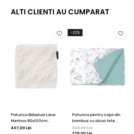
ALTI CLIENTI AU CUMPARAT
-22%
Paturica Bebelusi Lana
Paturica pentru copii din
Merinos 80x100cm
bambus cu doua fete
Lullalove Coconut
Amy Bamboo Pasari Mint,
407,00 Lei
359,00 Lei
100x140cm
279,00 Lei