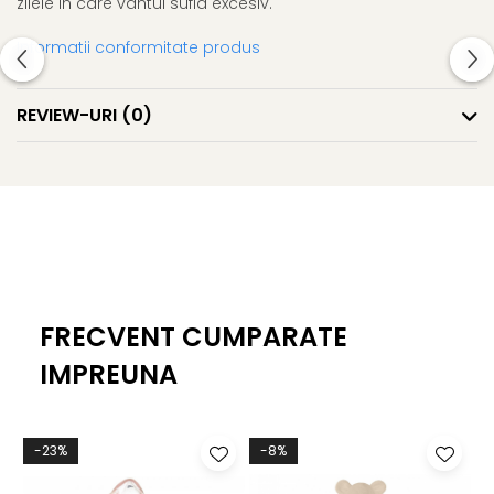
zilele in care vantul sufla excesiv.
Informatii conformitate produs
REVIEW-URI
(0)
FRECVENT CUMPARATE
IMPREUNA
-23%
-8%