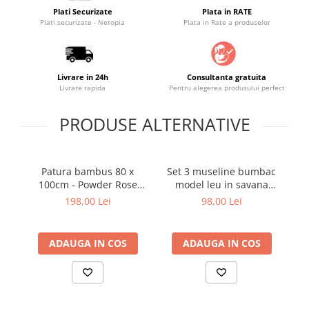
Plati Securizate
Plata in RATE
Saltele masa de infasat
Plati securizate - Netopia
Plata in Rate a produselor
Monitorizare video
Perne pentru bebe
Pilote
Livrare in 24h
Consultanta gratuita
Livrare rapida
Pentru alegerea produsului perfect
Piscine cu bile
PRODUSE ALTERNATIVE
Pompe de san
Saltele patut
Protectie saltea patut
Patura bambus 80 x
Set 3 museline bumbac
Saltele 127x 63 cm
100cm - Powder Rose
model leu in savana
Macaroon
80x80 cm
Saltele 140x70 cm
198,00 Lei
98,00 Lei
Saltele 160x80 cm
Saltele120x60 cm
ADAUGA IN COS
ADAUGA IN COS
Saltelute de activitati
Tablite magetice si accesorii
Umidificatore