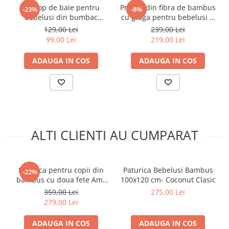
Prosop de baie pentru
Prosop din fibra de bambus
-23%
-8%
bebelusi din bumbac
cu gluga pentru bebelusi si
Frotte, cu gluga, Fluffy Roz,
copii, Teddy Beige,
129,00 Lei
239,00 Lei
75 x 75 cm
marimea S 85x90cm
99,00 Lei
219,00 Lei
ADAUGA IN COS
ADAUGA IN COS
ALTI CLIENTI AU CUMPARAT
Paturica pentru copii din
Paturica Bebelusi Bambus
-22%
bambus cu doua fete Amy
100x120 cm- Coconut Clasic
Bamboo Pasari Mint,
359,00 Lei
275,00 Lei
100x140cm
279,00 Lei
ADAUGA IN COS
ADAUGA IN COS