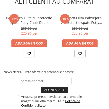
ALTI CLIENTI AU CUMPARAT
BabyBjorn Olita cu protectie
BabyBjorn Olita BabyBjorn
-16%
-16%
spate Potty Chair Deep
cu protectie spate Potty
Green
Chair Grey / White
269,00 Lei
269,00 Lei
225,96 Lei
225,96 Lei
ADAUGA IN COS
ADAUGA IN COS
Newsletter
Nu rata ofertele si promotiile noastre
Vreau sa primesc newsletter cu promotiile
magazinului. Afla mai multe in
Politica de
Confidentialitate