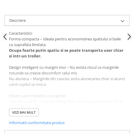
Descriere
Caracteristici:
Forma compacta – Ideala pentru economisirea spatiului si baile
cu suprafata limitata.
Ocupa foarte putin spatiu si se poate transporta usor chiar
si intr-un troller.
Design inteligent cu margini moi – Nu exista riscul ca marginile
rotunde sa creeze discomfort celui mic
Nu aluneca – Marginile din cauciuc evita alunecarea chiar si atunci
cand copilul se misca
Sistem care impiedica scurgerile
Usor de curatat – Suprafata fina, fara colturi sau denivelari. Doar
detasezi partea interioara, o golesti si o cureti cu o carpa umeda
sau sub un jet de apa
VEZI MAI MULT
Informatii conformitate produs
Maner practic – Manerul din spatele olitei faciliteaza mutarea
acesteia