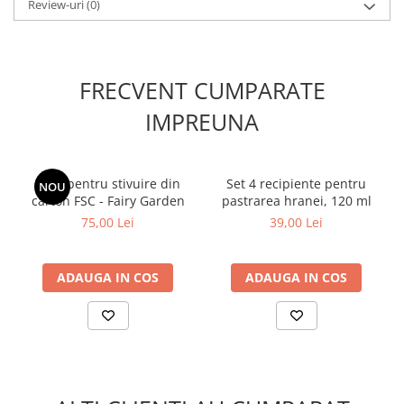
Nu contine BPA, a fost testat si este sigur conform standardelor
Review-uri
(0)
europene si americane
FRECVENT CUMPARATE
IMPREUNA
Cutii pentru stivuire din
Set 4 recipiente pentru
NOU
carton FSC - Fairy Garden
pastrarea hranei, 120 ml
75,00 Lei
39,00 Lei
ADAUGA IN COS
ADAUGA IN COS