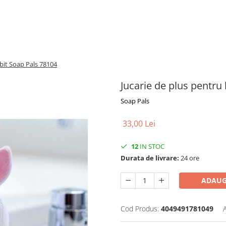
bbit Soap Pals 78104
Jucarie de plus pentru
Soap Pals
33,00 Lei
12
IN STOC
Durata de livrare:
24 ore
ADAUG
Cod Produs:
4049491781049