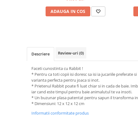
Saltele120x60 cm
Saltelute de activitati
ADAUGA IN COS
Tablite magetice si accesorii
Umidificatore
Review-uri
(0)
Descriere
Faceti cunostinta cu Rabbit !
* Pentru ca toti copii isi doresc sa isi ia jucariile preferate s
varianta perfecta pentru joaca si inot.
* Prietenul Rabbit poate fi luat chiar si in cada de baie. Imbr
iar cand este timpul pentru baie animalutul te va insoti.
* Un buzunar plasa patentat pentru sapun il transforma i
* Dimensiuni: 12 x 12 x 12 cm
Informatii conformitate produs