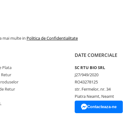
la mai multe in
Politica de Confidentialitate
DATE COMERCIALE
 Plata
SC RTU BIO SRL
e Retur
J27/949/2020
Produselor
RO43278125
de Retur
str. Fermelor, nr. 34
Piatra Neamt, Neamt
L
Contacteaza-ne