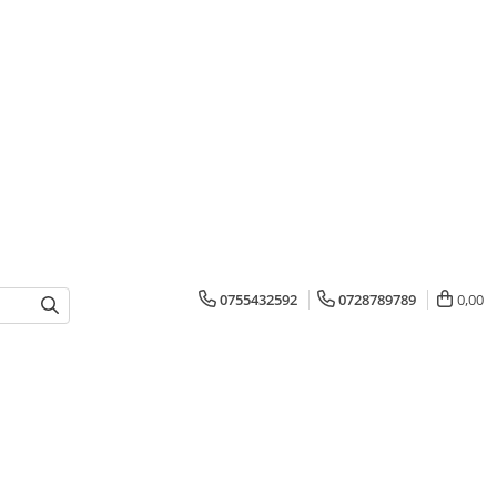
0755432592
0728789789
0,00