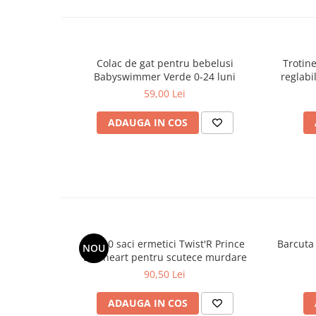
Colac de gat pentru bebelusi
Trotine
Babyswimmer Verde 0-24 luni
reglabi
p
59,00 Lei
ADAUGA IN COS
Set 10 saci ermetici Twist'R Prince
Barcuta 
NOU
Lionheart pentru scutece murdare
90,50 Lei
ADAUGA IN COS