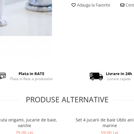
Adauga la Favorite
Cere 
Plata in RATE
Livrare in 24h
Plata in Rate a produselor
Livrare rapida
PRODUSE ALTERNATIVE
uta origami, jucarie de baie,
Set 4 jucarii de baie Ubbi an
vanilie
marine
79,00 Lei
59,00 Lei