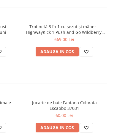
usi
Trotinetă 3 în 1 cu șezut și mâner –
Colac
uni
HighwayKick 1 Push and Go Wildberry,
Babyswimm
1-5 ani, până la 50 kg | Scoot & Ride
669,00 Lei
ADAUGA IN COS
AD
nimale
Jucarie de baie Fantana Colorata
Set cadou j
Escabbo 37031
60,00 Lei
ADAUGA IN COS
AD