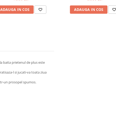
ADAUGA IN COS
ADAUGA IN COS
i la baita prietenul de plus este
atisaza-l si jucati-va toata ziua
ntr-un prosopel spumos.