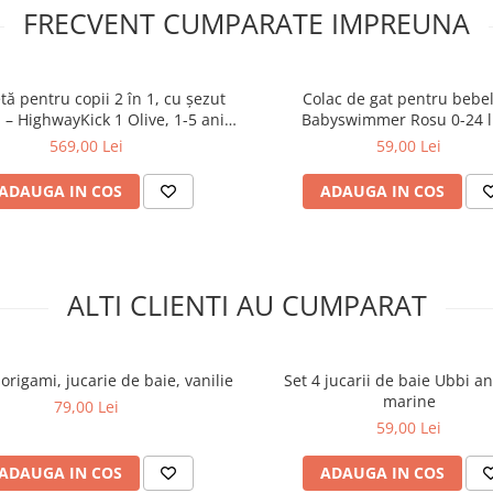
FRECVENT CUMPARATE IMPREUNA
tă pentru copii 2 în 1, cu șezut
Colac de gat pentru bebel
l – HighwayKick 1 Olive, 1-5 ani,
Babyswimmer Rosu 0-24 l
ână la 50 kg, Scoot & Ride
569,00 Lei
59,00 Lei
ADAUGA IN COS
ADAUGA IN COS
ALTI CLIENTI AU CUMPARAT
origami, jucarie de baie, vanilie
Set 4 jucarii de baie Ubbi a
marine
79,00 Lei
59,00 Lei
ADAUGA IN COS
ADAUGA IN COS