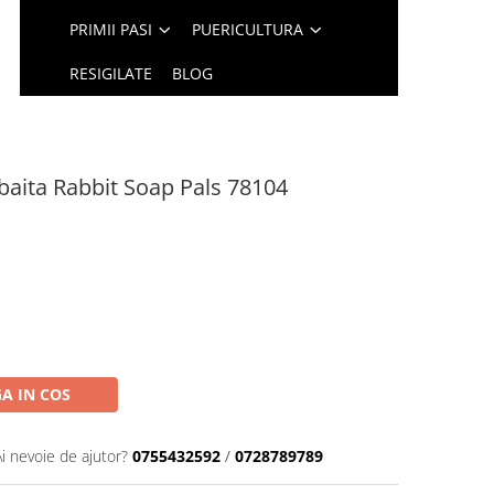
PRIMII PASI
PUERICULTURA
RESIGILATE
BLOG
 baita Rabbit Soap Pals 78104
A IN COS
Ai nevoie de ajutor?
0755432592
/
0728789789