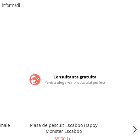
informatii
Consultanta gratuita
Pentru alegerea produsului perfect
imale
Plasa de pescuit Escabbo Happy
Jucarie In
Monster Escabbo
E
59,00 Lei