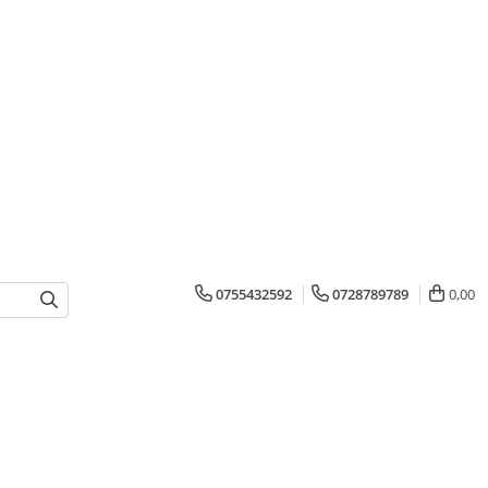
0755432592
0728789789
0,00