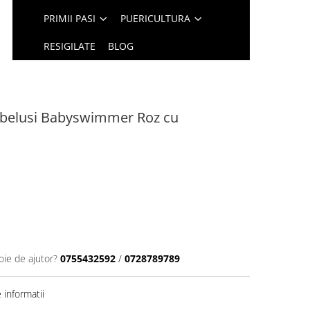
PRIMII PASI
PUERICULTURA
RESIGILATE
BLOG
ebelusi Babyswimmer Roz cu
oie de ajutor?
0755432592
/
0728789789
informatii