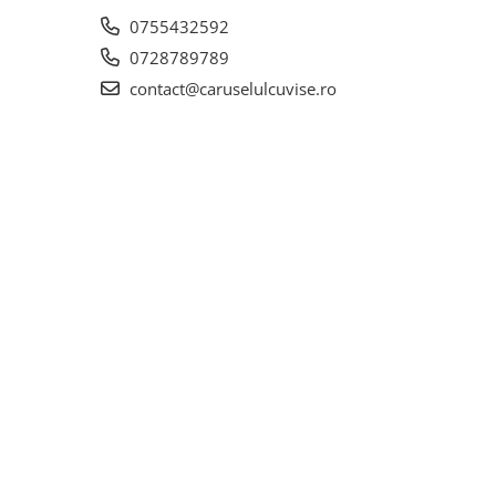
0755432592
0728789789
contact@caruselulcuvise.ro