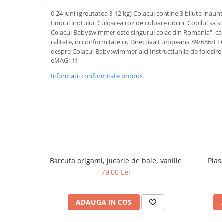
0-24 luni (greutatea 3-12 kg) Colacul contine 3 bilute inaun
timpul inotului. Culoarea roz de culoare iubirii. Copilul sa s
Colacul Babyswimmer este singurul colac din Romania", care
calitate, in conformitate cu Directiva Europeana 89/686/EEC
despre Colacul Babyswimmer aici Instructiunile de folosire s
eMAG: 11
Informatii conformitate produs
Barcuta origami, jucarie de baie, vanilie
Plas
79,00 Lei
ADAUGA IN COS