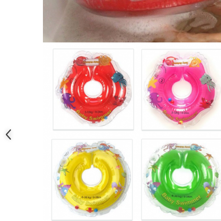
Saltele120x60 cm
Saltelute de activitati
Tablite magetice si accesorii
Umidificatore