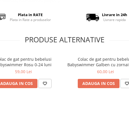
Plata in RATE
Livrare in 24h
Plata in Rate a produselor
Livrare rapida
PRODUSE ALTERNATIVE
lac de gat pentru bebelusi
Colac de gat pentru bebel
byswimmer Rosu 0-24 luni
Babyswimmer Galben cu zornait
36 luni
59,00 Lei
60,00 Lei
ADAUGA IN COS
ADAUGA IN COS