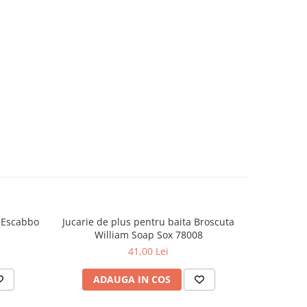
e Escabbo
Jucarie de plus pentru baita Broscuta
Set cadou j
William Soap Sox 78008
41,00 Lei
ADAUGA IN COS
AD