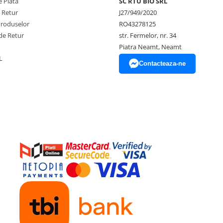
 Plata
SC RTU BIO SRL
e Retur
J27/949/2020
Produselor
RO43278125
de Retur
str. Fermelor, nr. 34
Piatra Neamt, Neamt
L
Contacteaza-ne