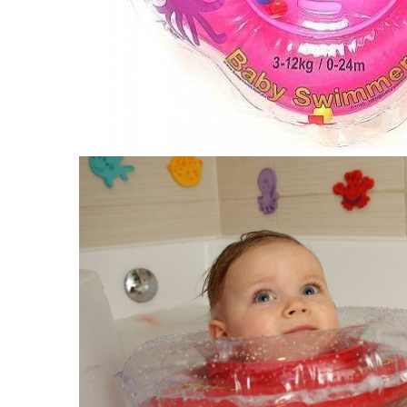
Leagane electrice
Learning tower
Lenjerii de pat
Mese de infasat
Saltele masa de infasat
Monitorizare video
Perne pentru bebe
Pilote
Piscine cu bile
Pompe de san
Saltele patut
Protectie saltea patut
Saltele 127x 63 cm
Saltele 140x70 cm
Saltele 160x80 cm