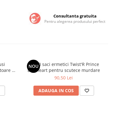
Consultanta gratuita
Pentru alegerea produsului perfect
usi
Set 10 saci ermetici Twist'R Prince
Covoras ant
NOU
oare 6-
Lionheart pentru scutece murdare
senzo
90,50 Lei
ADAUGA IN COS
ADAU