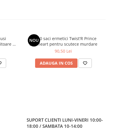
usi
Set 10 saci ermetici Twist'R Prince
Covoras 
NOU
toare 6-
Lionheart pentru scutece murdare
se
90,50 Lei
ADAUGA IN COS
AD
SUPORT CLIENTI
LUNI-VINERI 10:00-
18:00 / SAMBATA 10-14:00