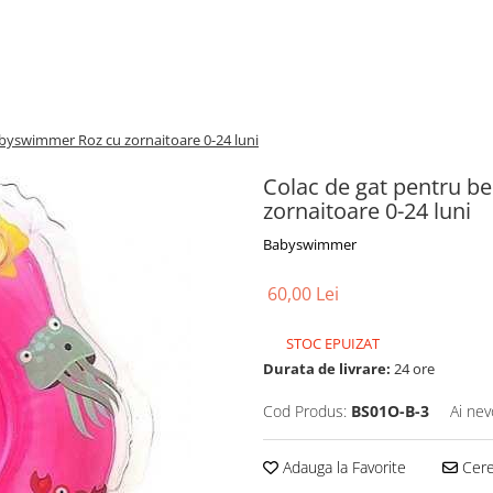
abyswimmer Roz cu zornaitoare 0-24 luni
Colac de gat pentru b
zornaitoare 0-24 luni
Babyswimmer
60,00 Lei
STOC EPUIZAT
Durata de livrare:
24 ore
Cod Produs:
BS01O-B-3
Ai nev
Adauga la Favorite
Cere 