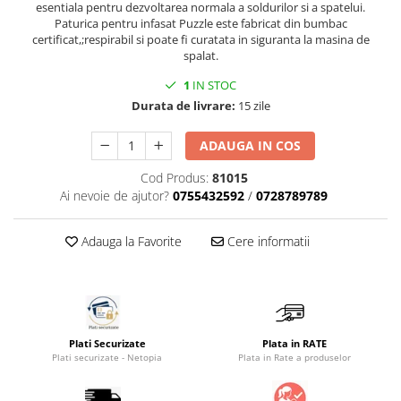
esentiala pentru dezvoltarea normala a soldurilor si a spatelui.
Saltele masa de infasat
Paturica pentru infasat Puzzle este fabricat din bumbac
certificat,;respirabil si poate fi curatata in siguranta la masina de
Monitorizare video
spalat.
Perne pentru bebe
1
IN STOC
Pilote
Durata de livrare:
15 zile
Piscine cu bile
ADAUGA IN COS
Pompe de san
Cod Produs:
81015
Saltele patut
Ai nevoie de ajutor?
0755432592
/
0728789789
Protectie saltea patut
Saltele 127x 63 cm
Adauga la Favorite
Cere informatii
Saltele 140x70 cm
Saltele 160x80 cm
Saltele120x60 cm
Saltelute de activitati
Plati Securizate
Plata in RATE
Tablite magetice si accesorii
Plati securizate - Netopia
Plata in Rate a produselor
Umidificatore