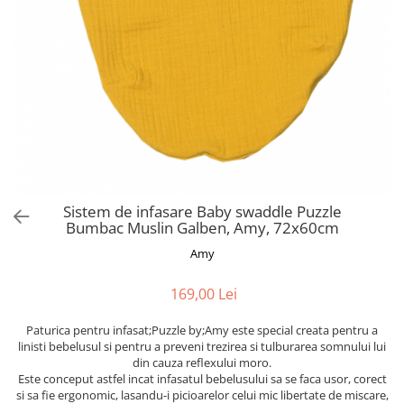
Alte jucarii bebe
Cosmetice naturale
Genti plimbare/scutece
Baldachine
Jucarii de dentitie
Rucsac transport copii
Halate si Prosoape
Jucarii Smart
Bumpere si aparatori pat
Accesorii scaune auto
Ingrijire bebelusi
Jucării de plus
Carusele si lampi de veghe
Carucioare Reversibile
Jucarii de baie
Masinute
Comode
Huse scaune auto
MODA COPII
Universul Grimms
Covorase de joaca
MARSUPII
Fetite
Decoratiuni si alte articole
Oglinzi retrovizoare
Ochelari de soare copii
Fotolii alaptat
Incaltaminte
Scaune rotative
Sistem de infasare Baby swaddle Puzzle
Baieti
Fotolii si scaune copii
Bumbac Muslin Galben, Amy, 72x60cm
Olite si reductoare wc
Leagane si balansoare
Amy
Paturi si museline
Accesorii Leagane
169,00 Lei
Perne anti-colici
Balansoare bebelusi
Leagane electrice
Saci de dormit
Paturica pentru infasat;Puzzle by;Amy este special creata pentru a
Learning tower
linisti bebelusul si pentru a preveni trezirea si tulburarea somnului lui
Scutece premium
din cauza reflexului moro.
Lenjerii de pat
Sisteme de infasare
Este conceput astfel incat infasatul bebelusului sa se faca usor, corect
si sa fie ergonomic, lasandu-i picioarelor celui mic libertate de miscare,
Mese de infasat