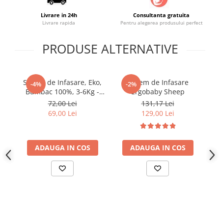
Livrare in 24h
Consultanta gratuita
Livrare rapida
Pentru alegerea produsului perfect
PRODUSE ALTERNATIVE
Sistem de Infasare, Eko,
Sistem de Infasare
Si
-4%
-2%
Bumbac 100%, 3-6Kg -
Ergobaby Sheep
B
Alb
72,00 Lei
131,17 Lei
69,00 Lei
129,00 Lei
ADAUGA IN COS
ADAUGA IN COS