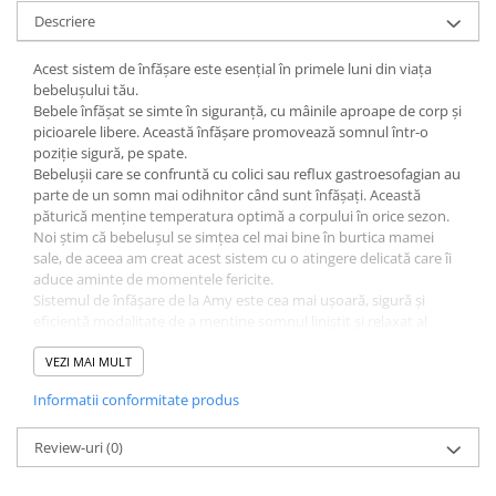
Descriere
Acest sistem de înfășare este esențial în primele luni din viața
bebelușului tău.
Bebele înfășat se simte în siguranță, cu mâinile aproape de corp și
picioarele libere. Această înfășare promovează somnul într-o
poziție sigură, pe spate.
Bebelușii care se confruntă cu colici sau reflux gastroesofagian au
parte de un somn mai odihnitor când sunt înfășați. Această
păturică menține temperatura optimă a corpului în orice sezon.
Noi știm că bebelușul se simțea cel mai bine în burtica mamei
sale, de aceea am creat acest sistem cu o atingere delicată care îi
aduce aminte de momentele fericite.
Sistemul de înfășare de la Amy este cea mai ușoară, sigură și
eficientă modalitate de a menține somnul liniștit și relaxat al
bebelușului pentru o perioadă cât mai lungă. A fost recomandat
atât de mame cât și de experți medicali datorită caracteristicilor
VEZI MAI MULT
inovatoare. Sistemul Amy îi oferă bebelușului senzația de
Informatii conformitate produs
protecție și îmbrățișare de care are nevoie în primele luni din
viață. Am selectat cea mai bună calitate de bumbac, astfel că
produsul este extrem de moale și îi oferă bebelușului o senzație
Review-uri
(0)
plăcută în timpul somnului de după-amiază și seara.
Tesatura naturală este sigură pentru pielea delicată a bebelușului.