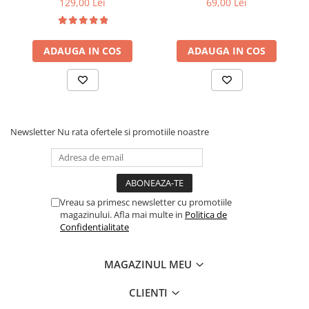
129,00 Lei
69,00 Lei
obligatorii ! Plasati patutul intr-o pozitie ferita a camerei ) la
distanta fata de ferestre sau cablurile monitoarelor pentru
supravegherea copiilor ! The AAP ( American Academy of
Pediatrics ) - Academia Americana de Pediatrie recomanda
ADAUGA IN COS
ADAUGA IN COS
parintilor sa doarma in aceeasi camera cu bebelusul, dar nu in
acelasi pat ! Contine 1 buc. Dimensiune: 72x60 cm Grupa de
varsta : 0 luni+ Paturica pentru infasat Amy este fabricat din
bumbac certificat, respirabil si poate fi curatata in siguranta la
masina de spalat.
Newsletter
Nu rata ofertele si promotiile noastre
Vreau sa primesc newsletter cu promotiile
magazinului. Afla mai multe in
Politica de
Confidentialitate
MAGAZINUL MEU
CLIENTI