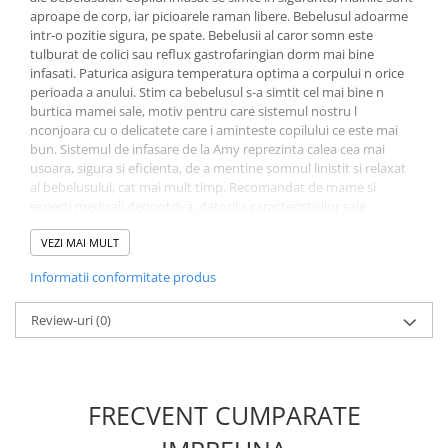
aproape de corp, iar picioarele raman libere. Bebelusul adoarme
intr-o pozitie sigura, pe spate. Bebelusii al caror somn este
tulburat de colici sau reflux gastrofaringian dorm mai bine
infasati. Paturica asigura temperatura optima a corpului n orice
perioada a anului. Stim ca bebelusul s-a simtit cel mai bine n
burtica mamei sale, motiv pentru care sistemul nostru l
nconjoara cu o delicatete care i aminteste copilului ce este mai
bun. Sistemul de infasare de la Amy reprezinta calea cea mai
usoara, sigura si eficienta, de a mentine somnul linistit si relaxat
al bebelusului, cat mai mult timp. Recomandat de mame si
experti medicali deopotriva, datorita caracteristicilor sale
inovatoare, sistemul de infasat Amy creeaza bebelusului senzatia
de protectie si imbratisare, de care are atata nevoie in primele
VEZI MAI MULT
luni de viata, in special. Am ales bumbacul de cea mai buna
Informatii conformitate produs
calitate, motiv pentru care produsul este extrem de moale si
ofera o mangaiere minunata n timpul somnului de dupa-amiaza
si a somnului de seara. Tesatura naturala este sigura pentru
Review-uri
(0)
pielea sensibila a bebelusului. De asemenea, merita subliniata
durabilitatea sa, spalat n mod repetat nu-si va schimba forma si
culoarea. Produsul va fi un cadou unic pentru un bebelus
exceptional. Caracteristici si beneficii: Material: 100 % bumbac,
FRECVENT CUMPARATE
natural Confort maxim - 100% din bumbac respirabil, moale si
delicat cu pielea bebelusului, ajuta la reglarea temperaturii