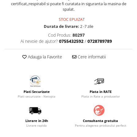
certificat,;respirabil si poate fi curatata in siguranta la masina de
Saltele masa de infasat
spalat.
Monitorizare video
STOC EPUIZAT
Perne pentru bebe
Durata de livrare:
2 -7 zile
Pilote
Cod Produs:
80297
Ai nevoie de ajutor?
0755432592
/
0728789789
Piscine cu bile
Pompe de san
Adauga la Favorite
Cere informatii
Saltele patut
Protectie saltea patut
Saltele 127x 63 cm
Saltele 140x70 cm
Plati Securizate
Plata in RATE
Saltele 160x80 cm
Plati securizate - Netopia
Plata in Rate a produselor
Saltele120x60 cm
Saltelute de activitati
Livrare in 24h
Consultanta gratuita
Tablite magetice si accesorii
Livrare rapida
Pentru alegerea produsului perfect
Umidificatore