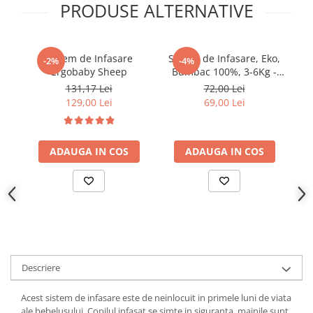
PRODUSE ALTERNATIVE
Sistem de Infasare
Sistem de Infasare, Eko,
Si
-2%
-4%
Ergobaby Sheep
Bumbac 100%, 3-6Kg -
B
Alb
131,17 Lei
72,00 Lei
129,00 Lei
69,00 Lei
ADAUGA IN COS
ADAUGA IN COS
Descriere
Acest sistem de infasare este de neinlocuit in primele luni de viata
ale bebelusului. Copilul infasat se simte in siguranta, mainile sunt