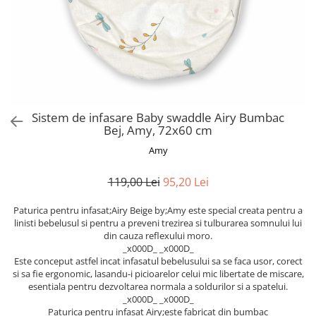
Alte jucarii bebe
Cosmetice naturale
Genti plimbare/scutece
Baldachine
Jucarii de dentitie
Rucsac transport copii
Halate si Prosoape
Jucarii Smart
Bumpere si aparatori pat
Accesorii scaune auto
Ingrijire bebelusi
Jucării de plus
Carusele si lampi de veghe
Carucioare Reversibile
Jucarii de baie
Masinute
Comode
Huse scaune auto
MODA COPII
Universul Grimms
Covorase de joaca
MARSUPII
Fetite
Sistem de infasare Baby swaddle Airy Bumbac
Decoratiuni si alte articole
Bej, Amy, 72x60 cm
Oglinzi retrovizoare
Ochelari de soare copii
Fotolii alaptat
Incaltaminte
Amy
Scaune rotative
Baieti
Fotolii si scaune copii
119,00 Lei
95,20 Lei
Olite si reductoare wc
Leagane si balansoare
Paturi si museline
Paturica pentru infasat;Airy Beige by;Amy este special creata pentru a
Accesorii Leagane
linisti bebelusul si pentru a preveni trezirea si tulburarea somnului lui
Perne anti-colici
Balansoare bebelusi
din cauza reflexului moro.
_x000D_ _x000D_
Leagane electrice
Saci de dormit
Este conceput astfel incat infasatul bebelusului sa se faca usor, corect
Learning tower
si sa fie ergonomic, lasandu-i picioarelor celui mic libertate de miscare,
Scutece premium
esentiala pentru dezvoltarea normala a soldurilor si a spatelui.
Lenjerii de pat
Sisteme de infasare
_x000D_ _x000D_
Mese de infasat
Paturica pentru infasat Airy;este fabricat din bumbac