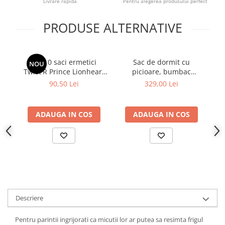
Livrare rapida
Pentru alegerea produsului perfect
PRODUSE ALTERNATIVE
Set 10 saci ermetici
Sac de dormit cu
NOU
Twist'R Prince Lionheart
picioare, bumbac
pi
pentru scutece murdare
muselina 1 Tog, Light
To
90,50 Lei
329,00 Lei
Boho, S, 1-3 ani
ADAUGA IN COS
ADAUGA IN COS
Descriere
Pentru parintii ingrijorati ca micutii lor ar putea sa resimta frigul