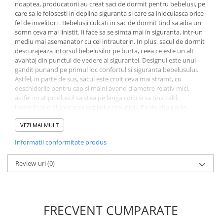
noaptea, producatorii au creat saci de dormit pentru bebelusi, pe
care sa le folosesti in deplina siguranta si care sa inlocuiasca orice
fel de invelitori . Bebelusii culcati in sac de dormit tind sa aiba un
somn ceva mai linistit. Ii face sa se simta mai in siguranta, intr-un
mediu mai asemanator cu cel intrauterin. In plus, sacul de dormit
descurajeaza intorsul bebelusilor pe burta, ceea ce este un alt
avantaj din punctul de vedere al sigurantei. Designul este unul
gandit punand pe primul loc confortul si siguranta bebelusului.
Astfel, in parte de sus, sacul este croit ceva mai stramt, cu
deschiderile pentru cap si maini avand diametre relativ mici,
astfel incat produsul sa stea pe langa corp si sa tina cald,
impiedicand alunecarea copilului inauntru. Pe de alta parte,
spatiul generos oferit picioarelor ii permite copilului sa se foiasca
inauntru dupa bunul plac. Sacul are exteriorul si interiorul
VEZI MAI MULT
fabricate din tesatura densa de bumbac, intre care se afla
Informatii conformitate produs
umplutura ce consta intr-un strat de fibra siliconica de ultima
generatie, hipoalergenica Baby Soft, cu foarte bune proprietati de
izolare termica, responsabila pentru confortul de calitate
Review-uri
(0)
superioara. Mai mult decat atat, el este tratat antibacterian, astfel
incat sa ramana un mediu sigur si sanatos pentru bebelus,
pentru o utilizare indelungata in conditii de siguranta. Model
adecvat pe tot timpul anului, cu exceptia zilelor foarte
FRECVENT CUMPARATE
calduroase. Lungimea sacului este de 80 cm, latimea de 52 cm,
ceea ce inseamna ca il vei folosi, probabil, de la 6 luni pana la