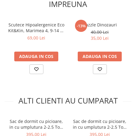
IMPREUNA
varsta de 12 luni. Poti schimba scutecul copilului fara sa fie nevoie
sa il manevrezi prea mult deoarece se inchide cu fermoar,
amplasat pe circumferinta sacului de dormit, pe laterala, pana in
partea de jos. In plus, pentru o mai usoara manevrabilitate,
Scutece Hipoalergenice Eco
Puzzle Dinozauri
-13%
gasesti la nivelul umarului, bretele dintre care una se poate
Kit&Kin, Marimea 4, 9-14 kg
40,00 Lei
deschide. Intretinerea se face usor, prin spalare la temperatura
, 32 buc
69,00 Lei
35,00 Lei
scazuta si uscare naturala.
ADAUGA IN COS
ADAUGA IN COS
ALTI CLIENTI AU CUMPARAT
Sac de dormit cu picioare,
Sac de dormit cu picioare,
in cu umplutura 2-2.5 Tog,
in cu umplutura 2-2.5 Tog,
tot parcusul anului, Forest
tot parcusul anului, Grey,
395,00 Lei
395,00 Lei