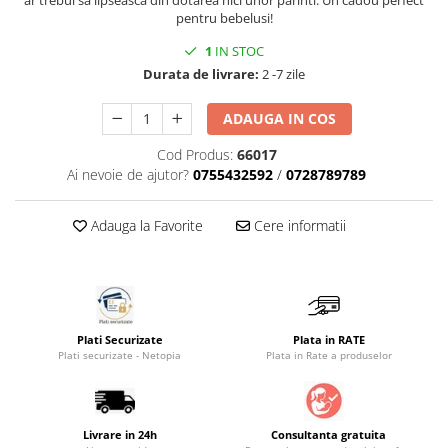
ar trebui sa lipseasca din dotarea nici unor parinti. Un cadou perfect
pentru bebelusi!
Saltele masa de infasat
Monitorizare video
1
IN STOC
Durata de livrare:
2 -7 zile
Perne pentru bebe
Pilote
ADAUGA IN COS
Piscine cu bile
Cod Produs:
66017
Ai nevoie de ajutor?
0755432592
/
0728789789
Pompe de san
Saltele patut
Adauga la Favorite
Cere informatii
Protectie saltea patut
Saltele 127x 63 cm
Saltele 140x70 cm
Saltele 160x80 cm
Saltele120x60 cm
Plati Securizate
Plata in RATE
Plati securizate - Netopia
Plata in Rate a produselor
Saltelute de activitati
Tablite magetice si accesorii
Umidificatore
Livrare in 24h
Consultanta gratuita