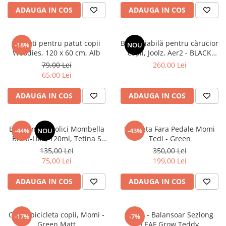
ADAUGA IN COS
ADAUGA IN COS
Saltele masa de infasat
Monitorizare video
Perne pentru bebe
Set roti pentru patut copii
Bară pliabilă pentru cărucior
-18%
NOU
Woodies, 120 x 60 cm, Alb
copii, Joolz, Aer2 - BLACK
Pilote
CARBON
79,00 Lei
260,00 Lei
Piscine cu bile
65,00 Lei
Pompe de san
ADAUGA IN COS
ADAUGA IN COS
Saltele patut
Protectie saltea patut
Biberon Anticolici Mombella
Bicicleta Fara Pedale Momi
-44%
NOU
-43%
Saltele 127x 63 cm
Brest-Like, 120ml, Tetina S
Tedi - Green
Saltele 140x70 cm
Flux Lent, PPSU, Old Roze
135,00 Lei
350,00 Lei
Saltele 160x80 cm
75,00 Lei
199,00 Lei
Saltele120x60 cm
ADAUGA IN COS
ADAUGA IN COS
Saltelute de activitati
Tablite magetice si accesorii
Casca bicicleta copii, Momi -
Nuna - Balansoar Sezlong
Umidificatore
-17%
-7%
Green Matt
LEAF Grow Teddy