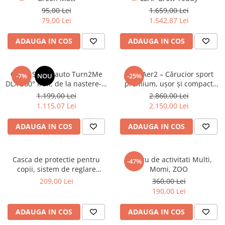
95,00 Lei
1.659,00 Lei
79,00 Lei
1.542,87 Lei
ADAUGA IN COS
ADAUGA IN COS
Graco Scaun auto Turn2Me
Joolz Aer2 – Cărucior sport
-7%
NOU
-25%
DLX 360° Iron, de la nastere- 4
premium, ușor și compact
ani, 40–105 cm, certificat
Space black - pachet cu bara
1.199,00 Lei
2.860,00 Lei
R129, testat ADAC
si suport pahar
1.115,07 Lei
2.150,00 Lei
ADAUGA IN COS
ADAUGA IN COS
Casca de protectie pentru
Centru de activitati Multi,
-47%
copii, sistem de reglare
Momi, ZOO
magnetic cu led, XXS-S, 45-51
209,00 Lei
360,00 Lei
cm, 1 an+, Ash
190,00 Lei
ADAUGA IN COS
ADAUGA IN COS