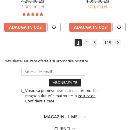
4.210,00 Lei
1.099,00 Lei
R129
3.500,00 Lei
989,10 Lei
ADAUGA IN COS
ADAUGA IN COS
1
2
3
115
...
Newsletter
Nu rata ofertele si promotiile noastre
Vreau sa primesc newsletter cu promotiile
magazinului. Afla mai multe in
Politica de
Confidentialitate
MAGAZINUL MEU
CLIENTI