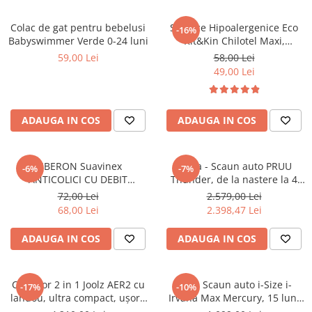
Colac de gat pentru bebelusi
Scutece Hipoalergenice Eco
-16%
Babyswimmer Verde 0-24 luni
Kit&Kin Chilotel Maxi,
Marimea 4, 9-15 kg, 22 buc
59,00 Lei
58,00 Lei
49,00 Lei
ADAUGA IN COS
ADAUGA IN COS
BIBERON Suavinex
Nuna - Scaun auto PRUU
-6%
-7%
ANTICOLICI CU DEBIT
Thunder, de la nastere la 4
VARIABIL/ADAPTATIV 180 ML
ani, certificat R129-TESTAT
72,00 Lei
2.579,00 Lei
ZERO.ZERO de la 0 luni +
ADAC
68,00 Lei
2.398,47 Lei
Suplimentarea alăptării la sân
ADAUGA IN COS
ADAUGA IN COS
Cărucior 2 in 1 Joolz AER2 cu
Joie - Scaun auto i-Size i-
-17%
-10%
landou, ultra compact, ușor -
Irvana Max Mercury, 15 luni
Forest green
-12 ani, 76-150 cm, certificat