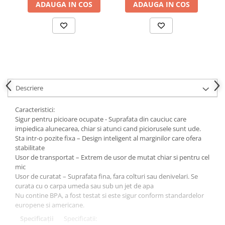
ADAUGA IN COS
ADAUGA IN COS
Descriere
Caracteristici:
Sigur pentru picioare ocupate - Suprafata din cauciuc care
impiedica alunecarea, chiar si atunci cand piciorusele sunt ude.
Sta intr-o pozite fixa – Design inteligent al marginilor care ofera
stabilitate
Usor de transportat – Extrem de usor de mutat chiar si pentru cel
mic
Usor de curatat – Suprafata fina, fara colturi sau denivelari. Se
curata cu o carpa umeda sau sub un jet de apa
Nu contine BPA, a fost testat si este sigur conform standardelor
europene si americane.
Specificații
Specificatii: