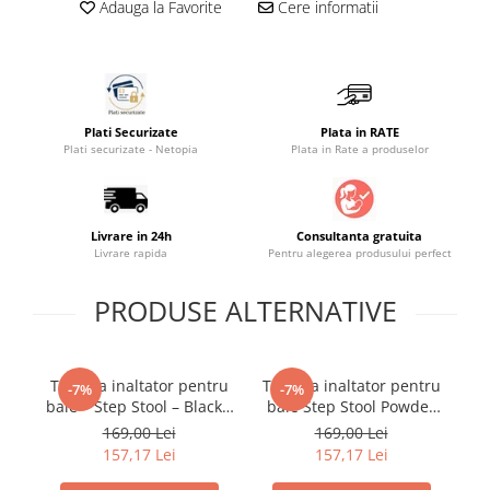
Adauga la Favorite
Cere informatii
Saltele masa de infasat
Monitorizare video
Perne pentru bebe
Pilote
Plati Securizate
Plata in RATE
Plati securizate - Netopia
Plata in Rate a produselor
Piscine cu bile
Pompe de san
Saltele patut
Livrare in 24h
Consultanta gratuita
Livrare rapida
Pentru alegerea produsului perfect
Protectie saltea patut
Saltele 127x 63 cm
PRODUSE ALTERNATIVE
Saltele 140x70 cm
Saltele 160x80 cm
Saltele120x60 cm
Treapta inaltator pentru
Treapta inaltator pentru
Tr
-7%
-7%
Saltelute de activitati
baie – Step Stool – Black /
baie Step Stool Powder
White
Pink / White
169,00 Lei
169,00 Lei
Tablite magetice si accesorii
157,17 Lei
157,17 Lei
Umidificatore