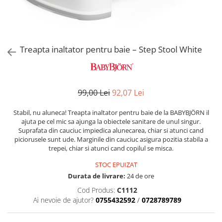
Alte jucarii bebe
Cosmetice naturale
Genti plimbare/scutece
Baldachine
Jucarii de dentitie
Rucsac transport copii
Halate si Prosoape
Jucarii Smart
Bumpere si aparatori pat
Accesorii scaune auto
Ingrijire bebelusi
Jucării de plus
Carusele si lampi de veghe
Carucioare Reversibile
Treapta inaltator pentru baie – Step Stool White
Jucarii de baie
Masinute
Comode
Huse scaune auto
MODA COPII
Universul Grimms
Covorase de joaca
MARSUPII
Fetite
Decoratiuni si alte articole
Oglinzi retrovizoare
99,00 Lei
92,07 Lei
Ochelari de soare copii
Fotolii alaptat
Incaltaminte
Scaune rotative
Stabil, nu aluneca! Treapta inaltator pentru baie de la BABYBJÖRN il
Baieti
Fotolii si scaune copii
ajuta pe cel mic sa ajunga la obiectele sanitare de unul singur.
Suprafata din cauciuc impiedica alunecarea, chiar si atunci cand
Olite si reductoare wc
Leagane si balansoare
piciorusele sunt ude. Marginile din cauciuc asigura pozitia stabila a
Paturi si museline
trepei, chiar si atunci cand copilul se misca.
Accesorii Leagane
Perne anti-colici
Balansoare bebelusi
STOC EPUIZAT
Leagane electrice
Durata de livrare:
24 de ore
Saci de dormit
Learning tower
Cod Produs:
C1112
Scutece premium
Ai nevoie de ajutor?
0755432592
/
0728789789
Lenjerii de pat
Sisteme de infasare
Mese de infasat