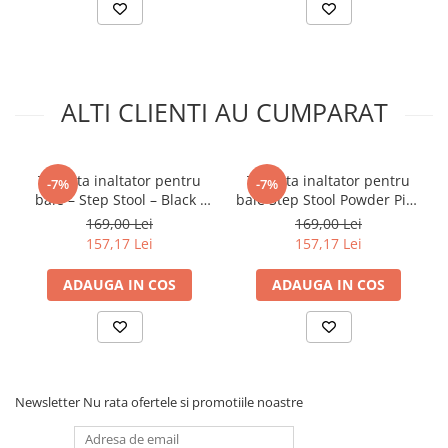
ALTI CLIENTI AU CUMPARAT
Treapta inaltator pentru
Treapta inaltator pentru
-7%
-7%
baie – Step Stool – Black /
baie Step Stool Powder Pink
White
/ White
169,00 Lei
169,00 Lei
157,17 Lei
157,17 Lei
ADAUGA IN COS
ADAUGA IN COS
Newsletter
Nu rata ofertele si promotiile noastre