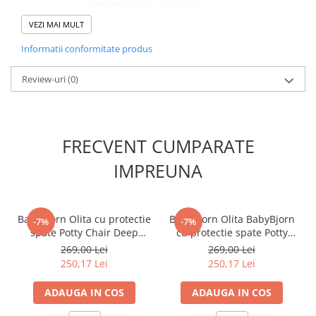
Dimensiuni: 35 x 24 x 15 cm
Greutate: 550 gr
VEZI MAI MULT
Informatii conformitate produs
Review-uri
(0)
FRECVENT CUMPARATE
IMPREUNA
BabyBjorn Olita cu protectie
BabyBjorn Olita BabyBjorn
-7%
-7%
spate Potty Chair Deep
cu protectie spate Potty
Green
Chair Grey / White
269,00 Lei
269,00 Lei
250,17 Lei
250,17 Lei
ADAUGA IN COS
ADAUGA IN COS