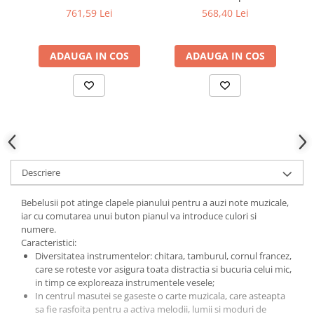
Jumper
761,59 Lei
568,40 Lei
ADAUGA IN COS
ADAUGA IN COS
Descriere
Bebelusii pot atinge clapele pianului pentru a auzi note muzicale,
iar cu comutarea unui buton pianul va introduce culori si
numere.
Caracteristici:
Diversitatea instrumentelor: chitara, tamburul, cornul francez,
care se roteste vor asigura toata distractia si bucuria celui mic,
in timp ce exploreaza instrumentele vesele;
In centrul masutei se gaseste o carte muzicala, care asteapta
sa fie rasfoita pentru a activa melodii, lumii si moduri de