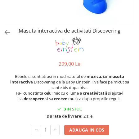
Alte jucarii bebe
Cosmetice naturale
Genti plimbare/scutece
Baldachine
Jucarii de dentitie
Rucsac transport copii
Halate si Prosoape
Jucarii Smart
Bumpere si aparatori pat
Accesorii scaune auto
Ingrijire bebelusi
Jucării de plus
Carusele si lampi de veghe
Carucioare Reversibile
Masuta interactiva de activitati Discovering
Jucarii de baie
Masinute
Comode
Huse scaune auto
MODA COPII
Universul Grimms
Covorase de joaca
MARSUPII
Fetite
Decoratiuni si alte articole
Oglinzi retrovizoare
Ochelari de soare copii
299,00 Lei
Fotolii alaptat
Incaltaminte
Scaune rotative
Baieti
Fotolii si scaune copii
Bebelusii sunt atrasi in mod natural de
muzica
, iar
masuta
interactiva
Discovering de la Baby Einstein il va face pe micut sa
Olite si reductoare wc
Leagane si balansoare
cante bis dupa bis...
Paturi si museline
Fa-i cunostinta celui mic cu o lume a
creativitatii
si ajuta-l
Accesorii Leagane
sa
descopere
si sa
creeze
muzica dupa propriile reguli.
Perne anti-colici
Balansoare bebelusi
3
IN STOC
Leagane electrice
Saci de dormit
Durata de livrare:
2 zile
Learning tower
Scutece premium
Lenjerii de pat
ADAUGA IN COS
Sisteme de infasare
Mese de infasat