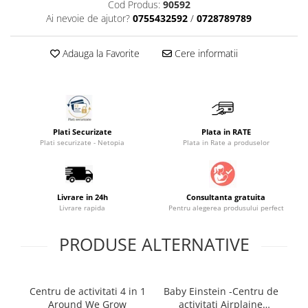
Cod Produs:
90592
Saltele masa de infasat
Ai nevoie de ajutor?
0755432592
/
0728789789
Monitorizare video
Adauga la Favorite
Cere informatii
Perne pentru bebe
Pilote
Piscine cu bile
Pompe de san
Plati Securizate
Plata in RATE
Saltele patut
Plati securizate - Netopia
Plata in Rate a produselor
Protectie saltea patut
Saltele 127x 63 cm
Livrare in 24h
Consultanta gratuita
Saltele 140x70 cm
Livrare rapida
Pentru alegerea produsului perfect
Saltele 160x80 cm
Saltele120x60 cm
PRODUSE ALTERNATIVE
Saltelute de activitati
Tablite magetice si accesorii
Centru de activitati 4 in 1
Baby Einstein -Centru de
Ce
Umidificatore
Around We Grow
activitati Airplaine