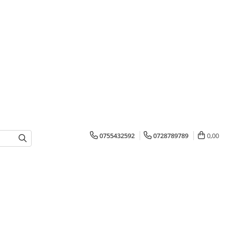
0755432592
0728789789
0,00