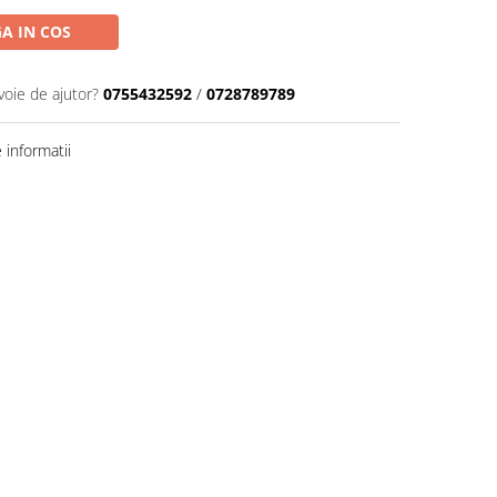
A IN COS
voie de ajutor?
0755432592
/
0728789789
informatii