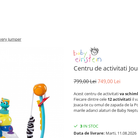
overy Jumper
Centru de activitati J
799,00 Lei
749,00 Lei
Acest centru de activitati
va schim
Fiecare dintre cele
12 activitati
il 
Joaca-te cu omul de zapada de la P
marile adanci alaturi de Baby Nept
3
IN STOC
Data de livrare:
Marti, 11.08.2026