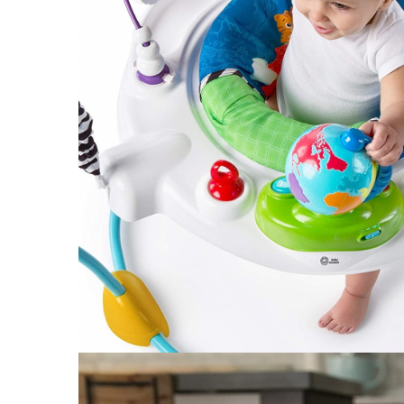
Saltele120x60 cm
Saltelute de activitati
Tablite magetice si accesorii
Umidificatore