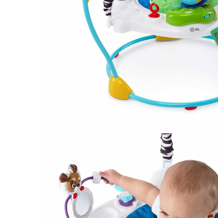
Leagane electrice
Learning tower
Lenjerii de pat
Mese de infasat
Saltele masa de infasat
Monitorizare video
Perne pentru bebe
Pilote
Piscine cu bile
Pompe de san
Saltele patut
Protectie saltea patut
Saltele 127x 63 cm
Saltele 140x70 cm
Saltele 160x80 cm