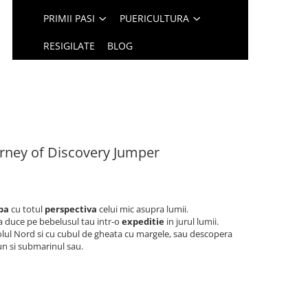
PRIMII PASI
PUERICULTURA
RESIGILATE
BLOG
ourney of Discovery Jumper
ba
cu totul
perspectiva
celui mic asupra lumii.
va duce pe bebelusul tau intr-o
expeditie
in jurul lumii.
olul Nord si cu cubul de gheata cu margele, sau descopera
un si submarinul sau.