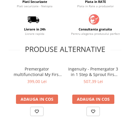
Plati Securizate
Plata in RATE
Plati securizate - Netopia
Plata in Rate a produselor
Saltele masa de infasat
Monitorizare video
Perne pentru bebe
Livrare in 24h
Consultanta gratuita
Pilote
Livrare rapida
Pentru alegerea produsului perfect
Piscine cu bile
PRODUSE ALTERNATIVE
Pompe de san
Saltele patut
Protectie saltea patut
Premergator
Ingenuity - Premergator 3
P
multifunctional My First
in 1 Step & Sprout First
Saltele 127x 63 cm
3in1, ride-on
Forest
399,00 Lei
507,39 Lei
Saltele 140x70 cm
multifunctional, 6 luni
+,Steel
Saltele 160x80 cm
Saltele120x60 cm
ADAUGA IN COS
ADAUGA IN COS
Saltelute de activitati
Tablite magetice si accesorii
Umidificatore