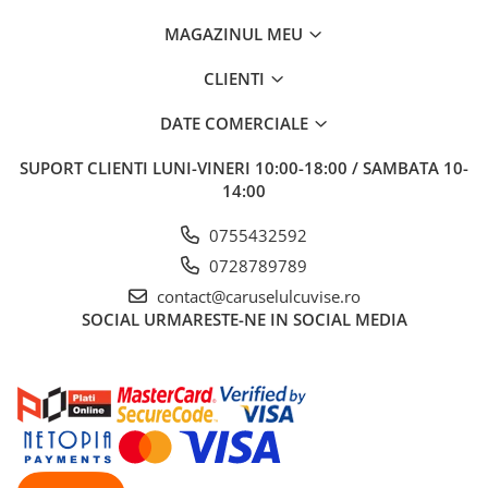
va ajuta pe bebelus sa isi practice mersul si atunci cand nu este
MAGAZINUL MEU
asezat in premergator. Inaltimea este ajustabila in 3 trepte
diferite, pentru ca micutul tau sa se poata deplasa in voie, pe
CLIENTI
masura ce creste.
DATE COMERCIALE
SUPORT CLIENTI
LUNI-VINERI 10:00-18:00 / SAMBATA 10-
14:00
0755432592
0728789789
contact@caruselulcuvise.ro
SOCIAL
URMARESTE-NE IN SOCIAL MEDIA