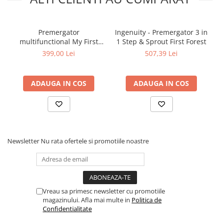
Premergator
Ingenuity - Premergator 3 in
multifunctional My First
1 Step & Sprout First Forest
3in1, ride-on
399,00 Lei
507,39 Lei
multifunctional, 6 luni
+,Steel
ADAUGA IN COS
ADAUGA IN COS
Newsletter
Nu rata ofertele si promotiile noastre
INTERACTIV
Vreau sa primesc newsletter cu promotiile
Premergatorul il va provoca pe micut sa isi dezvolte functiile
magazinului. Afla mai multe in
Politica de
motorii intr-o maniera distractiva si interactiva. Jucariile sunt
Confidentialitate
distractive si vor intregi distractia celui mic.Manerul de pe
spatarul premegatorului ii ofera functia de ante-premergator si il