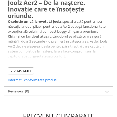
Joolz Aer2 – De la naștere.
Inovație care te însoțește
oriunde.
O soluție unică, brevetată Joolz
, special creată pentru nou-
născuți: landoul pliabil pentru Joolz Aer2 adaugă funcționalitate
excepțională celui mai compact buggy din gama premium.
Chiar și cu landoul atașat
, căruciorul se pliază cu o singură
mână în doar 3 secunde – o premieră în categoria sa. Astfel, Joolz
Aer2 devine alegerea ideală pentru părinții activi care caută un
sistem complet de la naștere, fără a face compromisuri la
capitolul spațiu, greutate sau confort.
Confort pentru bebeluș.
VEZI MAI MULT
Libertate pentru părinți.
Informatii conformitate produs
✔️
Poziție orizontală confortabilă:
Landoul este spațios,
oferind suport optim pentru nou-născut în primele luni de viață.
Review-uri
(0)
✔️
Saltea respirabilă:
Fabricată din materiale moi și sigure,
pentru un somn liniștit și temperatură reglată natural.
✔️
Capotină extensibilă cu vizor și ventilație:
Protejează
împotriva soarelui (UPF 50+) și asigură circulația aerului.
✔️
Compact și ușor:
Întregul sistem (cărucior + landou)
FRECVENT CUMPARATE