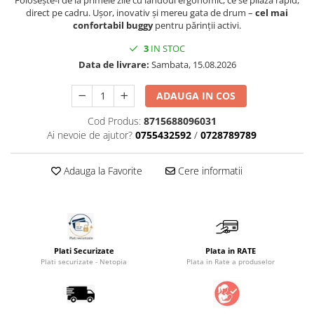
Folosește-l de la primele zile cu landoul ergonomic, ce se pliază rapid,
direct pe cadru. Ușor, inovativ și mereu gata de drum –
cel mai
Saltele masa de infasat
confortabil buggy
pentru părinții activi.
Monitorizare video
3
IN STOC
Perne pentru bebe
Data de livrare:
Sambata, 15.08.2026
Pilote
ADAUGA IN COS
Piscine cu bile
Cod Produs:
8715688096031
Pompe de san
Ai nevoie de ajutor?
0755432592
/
0728789789
Saltele patut
Protectie saltea patut
Adauga la Favorite
Cere informatii
Saltele 127x 63 cm
Saltele 140x70 cm
Saltele 160x80 cm
Saltele120x60 cm
Plati Securizate
Plata in RATE
Saltelute de activitati
Plati securizate - Netopia
Plata in Rate a produselor
Tablite magetice si accesorii
Umidificatore