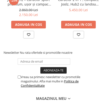
-25%
premium, ușor și compact
Joolz, Hub2 cu landou
Dark navy blue - pachet cu
Space Black
2.860,00 Lei
5.450,00 Lei
bara si suport pahar
2.150,00 Lei
ADAUGA IN COS
ADAUGA IN COS
Newsletter
Nu rata ofertele si promotiile noastre
Vreau sa primesc newsletter cu promotiile
magazinului. Afla mai multe in
Politica de
Confidentialitate
MAGAZINUL MEU