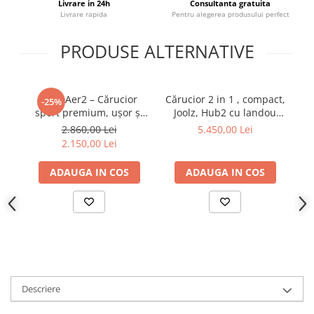
Livrare in 24h
Consultanta gratuita
Livrare rapida
Pentru alegerea produsului perfect
PRODUSE ALTERNATIVE
Joolz Aer2 – Cărucior
Cărucior 2 in 1 , compact,
Că
-25%
sport premium, ușor și
Joolz, Hub2 cu landou
J
compact Dark navy blue -
Space Black
2.860,00 Lei
5.450,00 Lei
pachet cu bara si suport
2.150,00 Lei
pahar
ADAUGA IN COS
ADAUGA IN COS
Descriere