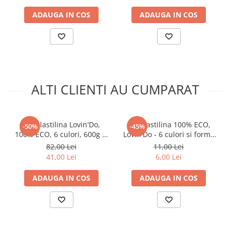
ADAUGA IN COS
ADAUGA IN COS
ALTI CLIENTI AU CUMPARAT
Set plastilina Lovin'Do,
Set plastilina 100% ECO,
-50%
-45%
100% ECO, 6 culori, 600g si
Lovin'Do - 6 culori si forme
unelte din lemn
de modelaj
82,00 Lei
11,00 Lei
41,00 Lei
6,00 Lei
ADAUGA IN COS
ADAUGA IN COS