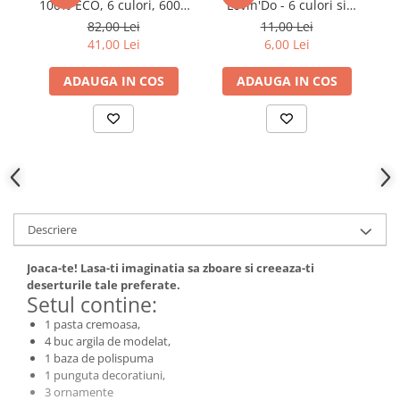
100% ECO, 6 culori, 600g
Lovin'Do - 6 culori si
si unelte din lemn
forme de modelaj
82,00 Lei
11,00 Lei
41,00 Lei
6,00 Lei
ADAUGA IN COS
ADAUGA IN COS
Descriere
Joaca-te! Lasa-ti imaginatia sa zboare si creeaza-ti
deserturile tale preferate.
Setul contine:
1 pasta cremoasa,
4 buc argila de modelat,
1 baza de polispuma
1 punguta decoratiuni,
3 ornamente