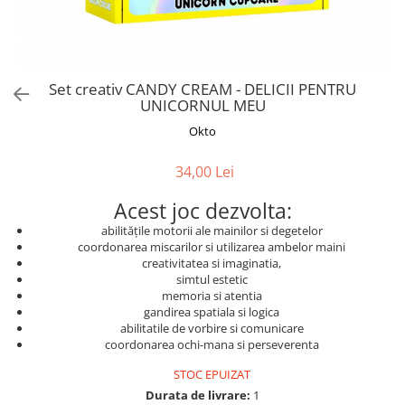
Alte jucarii bebe
Cosmetice naturale
Genti plimbare/scutece
Baldachine
Jucarii de dentitie
Rucsac transport copii
Halate si Prosoape
Jucarii Smart
Bumpere si aparatori pat
Accesorii scaune auto
Ingrijire bebelusi
Jucării de plus
Carusele si lampi de veghe
Carucioare Reversibile
Set creativ CANDY CREAM - DELICII PENTRU
Jucarii de baie
Masinute
UNICORNUL MEU
Comode
Huse scaune auto
MODA COPII
Universul Grimms
Okto
Covorase de joaca
MARSUPII
Fetite
Decoratiuni si alte articole
Oglinzi retrovizoare
Ochelari de soare copii
34,00 Lei
Fotolii alaptat
Incaltaminte
Scaune rotative
Acest joc dezvolta:
Baieti
Fotolii si scaune copii
abilitățile motorii ale mainilor si degetelor
Olite si reductoare wc
Leagane si balansoare
coordonarea miscarilor si utilizarea ambelor maini
creativitatea si imaginatia,
Paturi si museline
Accesorii Leagane
simtul estetic
Perne anti-colici
memoria si atentia
Balansoare bebelusi
gandirea spatiala si logica
Leagane electrice
Saci de dormit
abilitatile de vorbire si comunicare
Learning tower
coordonarea ochi-mana si perseverenta
Scutece premium
Lenjerii de pat
STOC EPUIZAT
Sisteme de infasare
Durata de livrare:
1
Mese de infasat