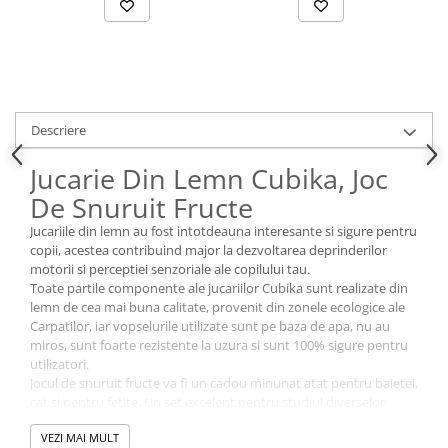
Descriere
Jucarie Din Lemn Cubika, Joc
De Snuruit Fructe
Jucariile din lemn au fost intotdeauna interesante si sigure pentru
copii, acestea contribuind major la dezvoltarea deprinderilor
motorii si perceptiei senzoriale ale copilului tau.
Toate partile componente ale jucariilor Cubika sunt realizate din
lemn de cea mai buna calitate, provenit din zonele ecologice ale
Carpatilor, iar vopselurile utilizate sunt pe baza de apa, nu au
miros, sunt foarte rezistente la uzura si sunt 100% sigure pentru
utilizatori.
Jocul de snuruit fructe va fi un cadou minunat atat pentru baietei,
cat si pentru fetite. Un set excelent pentru studiul diverselor
fructe. Trebuie doar sa potriveasca toate figurile prin gaurile deja
VEZI MAI MULT
definiete, pe franghie. Jucaria are o dimensiune ideala pentru cei