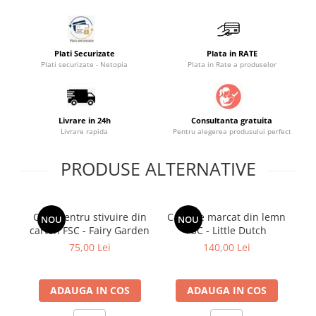
Saltele masa de infasat
Monitorizare video
Plati Securizate
Plata in RATE
Perne pentru bebe
Plati securizate - Netopia
Plata in Rate a produselor
Pilote
Piscine cu bile
Livrare in 24h
Consultanta gratuita
Pompe de san
Livrare rapida
Pentru alegerea produsului perfect
Saltele patut
PRODUSE ALTERNATIVE
Protectie saltea patut
Saltele 127x 63 cm
Saltele 140x70 cm
Cutii pentru stivuire din
Casa de marcat din lemn
Cu
NOU
NOU
Saltele 160x80 cm
carton FSC - Fairy Garden
FSC - Little Dutch
Saltele120x60 cm
75,00 Lei
140,00 Lei
Saltelute de activitati
Tablite magetice si accesorii
ADAUGA IN COS
ADAUGA IN COS
Umidificatore