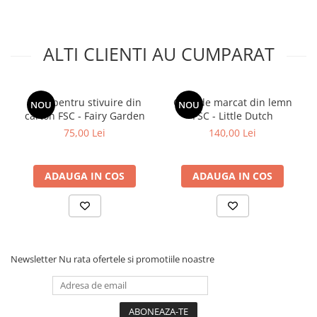
ALTI CLIENTI AU CUMPARAT
Cutii pentru stivuire din
Casa de marcat din lemn
NOU
NOU
carton FSC - Fairy Garden
FSC - Little Dutch
75,00 Lei
140,00 Lei
ADAUGA IN COS
ADAUGA IN COS
Newsletter
Nu rata ofertele si promotiile noastre