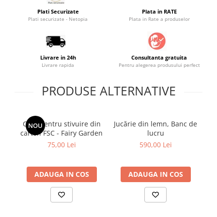
Saltele masa de infasat
Plati Securizate
Plata in RATE
Plati securizate - Netopia
Plata in Rate a produselor
Monitorizare video
Perne pentru bebe
Pilote
Livrare in 24h
Consultanta gratuita
Livrare rapida
Pentru alegerea produsului perfect
Piscine cu bile
Pompe de san
PRODUSE ALTERNATIVE
Saltele patut
Protectie saltea patut
Cutii pentru stivuire din
Jucărie din lemn, Banc de
Cu
NOU
Saltele 127x 63 cm
carton FSC - Fairy Garden
lucru
Saltele 140x70 cm
75,00 Lei
590,00 Lei
Saltele 160x80 cm
Saltele120x60 cm
ADAUGA IN COS
ADAUGA IN COS
Saltelute de activitati
Tablite magetice si accesorii
Umidificatore