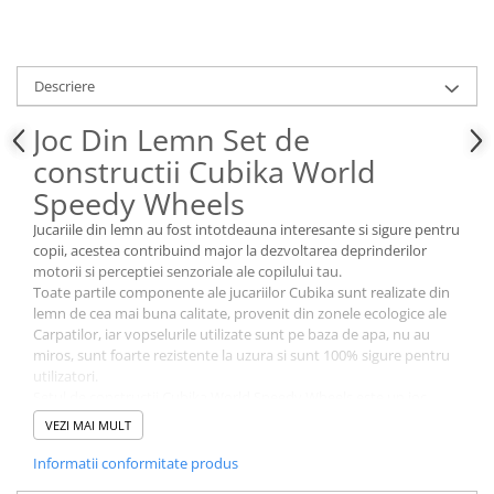
Descriere
Joc Din Lemn Set de
constructii Cubika World
Speedy Wheels
Jucariile din lemn au fost intotdeauna interesante si sigure pentru
copii, acestea contribuind major la dezvoltarea deprinderilor
motorii si perceptiei senzoriale ale copilului tau.
Toate partile componente ale jucariilor Cubika sunt realizate din
lemn de cea mai buna calitate, provenit din zonele ecologice ale
Carpatilor, iar vopselurile utilizate sunt pe baza de apa, nu au
miros, sunt foarte rezistente la uzura si sunt 100% sigure pentru
utilizatori.
Setul de constructii Cubika World Speedy Wheels este un joc
complex ce contine 200 de piese. Piesele din fiecare cutie sunt din
VEZI MAI MULT
lemn, de culori diferite, se lipesc cu ajutorul unor stickere si,
conform instructiunilor, se asambleaza si formeaza 6 imagini
Informatii conformitate produs
diferite. Acest joc stimuleaza imaginatia si ajuta semnificativ