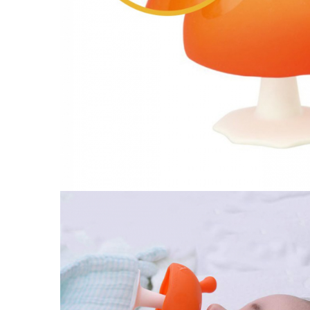
Saltele120x60 cm
Saltelute de activitati
Tablite magetice si accesorii
Umidificatore