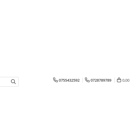
0755432592
0728789789
0,00