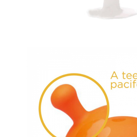
Leagane electrice
Learning tower
Lenjerii de pat
Mese de infasat
Saltele masa de infasat
Monitorizare video
Perne pentru bebe
Pilote
Piscine cu bile
Pompe de san
Saltele patut
Protectie saltea patut
Saltele 127x 63 cm
Saltele 140x70 cm
Saltele 160x80 cm