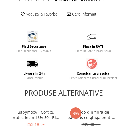
Saltele masa de infasat
Adauga la Favorite
Cere informatii
Monitorizare video
Perne pentru bebe
Pilote
Piscine cu bile
Plati Securizate
Plata in RATE
Pompe de san
Plati securizate - Netopia
Plata in Rate a produselor
Saltele patut
Protectie saltea patut
Livrare in 24h
Consultanta gratuita
Saltele 127x 63 cm
Livrare rapida
Pentru alegerea produsului perfect
Saltele 140x70 cm
Saltele 160x80 cm
PRODUSE ALTERNATIVE
Saltele120x60 cm
Saltelute de activitati
Babymoov - Cort cu
Prosop din fibra de
S
Tablite magetice si accesorii
-8%
protectie anti UV 50+ Blue
bambus cu gluga pentru
Umidificatore
Waves
bebelusi si copii, Teddy
253,18 Lei
239,00 Lei