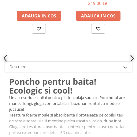
Beige, marimea S
219,00 Lei
85x90cm
ADAUGA IN COS
ADAUGA IN COS
Descriere
Poncho pentru baita!
Ecologic si cool!
Un accesoriu eseniial pentru piscina, plaja sau joc. Poncho-ul are
maneci lungi, gluga confortabila si buzunar frontal cu modele
jucause!
Tesatura foarte moale si absorbanta il protejeaza pe copilul tau
de razele soarelui si ii mentine pielea uscata si calda, dupa inot.
Gluga are tesatura absorbanta in interior pentru a usca parul iar
partea exterioara are detalii 3D cu animalute.