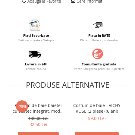
Adauga la Favorite
Cere informatii
Saltele masa de infasat
Monitorizare video
Perne pentru bebe
Pilote
Plati Securizate
Plata in RATE
Plati securizate - Netopia
Plata in Rate a produselor
Piscine cu bile
Pompe de san
Saltele patut
Livrare in 24h
Consultanta gratuita
Livrare rapida
Pentru alegerea produsului perfect
Protectie saltea patut
Saltele 127x 63 cm
PRODUSE ALTERNATIVE
Saltele 140x70 cm
Saltele 160x80 cm
Saltele120x60 cm
Costum de baie baietei
Costum de baie - VICHY
Co
-75%
Saltelute de activitati
cu scutec integrat, model
ROSE (2 piese) (6 ani)
RO
pirat UV40+
130,00 Lei
59,00 Lei
Tablite magetice si accesorii
32,50 Lei
Umidificatore