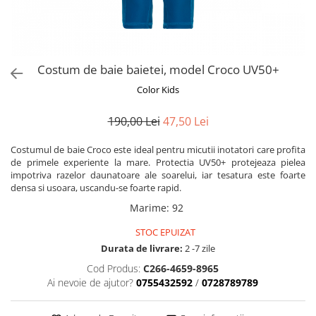
Alte jucarii bebe
Cosmetice naturale
Genti plimbare/scutece
Baldachine
Jucarii de dentitie
Rucsac transport copii
Halate si Prosoape
Jucarii Smart
Bumpere si aparatori pat
Accesorii scaune auto
Ingrijire bebelusi
Jucării de plus
Carusele si lampi de veghe
Carucioare Reversibile
Costum de baie baietei, model Croco UV50+
Jucarii de baie
Masinute
Comode
Huse scaune auto
Color Kids
MODA COPII
Universul Grimms
Covorase de joaca
MARSUPII
Fetite
190,00 Lei
47,50 Lei
Decoratiuni si alte articole
Oglinzi retrovizoare
Ochelari de soare copii
Fotolii alaptat
Costumul de baie Croco este ideal pentru micutii inotatori care profita
Incaltaminte
Scaune rotative
de primele experiente la mare. Protectia UV50+ protejeaza pielea
Baieti
Fotolii si scaune copii
impotriva razelor daunatoare ale soarelui, iar tesatura este foarte
Olite si reductoare wc
densa si usoara, uscandu-se foarte rapid.
Leagane si balansoare
Marime
:
92
Paturi si museline
Accesorii Leagane
Perne anti-colici
Balansoare bebelusi
STOC EPUIZAT
Durata de livrare:
2 -7 zile
Leagane electrice
Saci de dormit
Learning tower
Cod Produs:
C266-4659-8965
Scutece premium
Ai nevoie de ajutor?
0755432592
/
0728789789
Lenjerii de pat
Sisteme de infasare
Mese de infasat