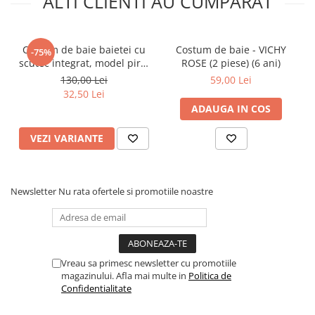
ALTI CLIENTI AU CUMPARAT
Costum de baie baietei cu
Costum de baie - VICHY
-75%
scutec integrat, model pirat
ROSE (2 piese) (6 ani)
UV40+
130,00 Lei
59,00 Lei
32,50 Lei
ADAUGA IN COS
VEZI VARIANTE
Newsletter
Nu rata ofertele si promotiile noastre
Vreau sa primesc newsletter cu promotiile
magazinului. Afla mai multe in
Politica de
Confidentialitate