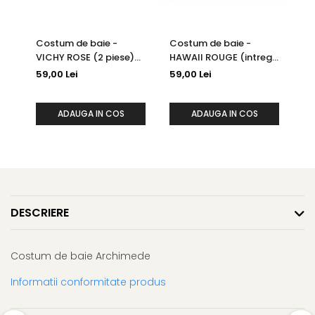
Costum de baie -
Costum de baie -
Co
VICHY ROSE (2 piese)
HAWAII ROUGE (intreg)
VI
(6 ani)
(12 ani)
(1
59,00 Lei
59,00 Lei
59
ADAUGA IN COS
ADAUGA IN COS
DESCRIERE
Costum de baie Archimede
Informatii conformitate produs