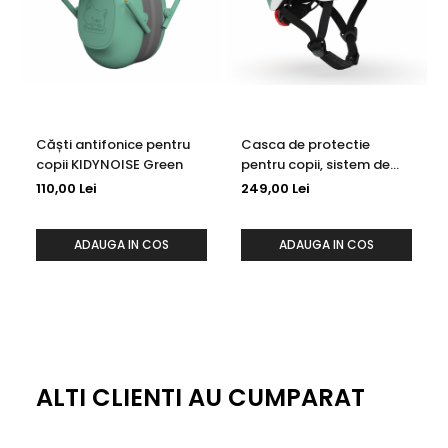
Căști antifonice pentru
Casca de protectie
copii KIDYNOISE Green
pentru copii, sistem de
reglare magnetic cu led,
110,00 Lei
249,00 Lei
XXS-S, 45-51 cm, 1 an+,
Forest Reflectorizant,
Scoot Ride
ADAUGA IN COS
ADAUGA IN COS
ALTI CLIENTI AU CUMPARAT