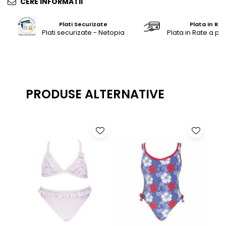
CERE INFORMATII
Saltele masa de infasat
Plati Securizate
Plata in RAT
Monitorizare video
Plati securizate - Netopia
Plata in Rate a pr
Perne pentru bebe
Pilote
Piscine cu bile
Pompe de san
PRODUSE ALTERNATIVE
Saltele patut
Protectie saltea patut
Saltele 127x 63 cm
Saltele 140x70 cm
Saltele 160x80 cm
Saltele120x60 cm
Saltelute de activitati
Tablite magetice si accesorii
Umidificatore