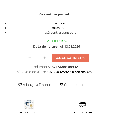
Ce contine pachetul:
cărucior
marsupiu
husă pentru transport
3
IN STOC
Data de livrare:
Joi, 13.08.2026
ADAUGA IN COS
Cod Produs:
8715688108932
Ai nevoie de ajutor?
0755432592
/
0728789789
Adauga la Favorite
Cere informatii