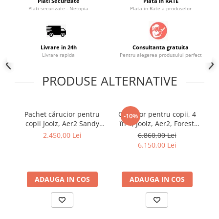
Plati Securizate
Plata in RATE
Plati securizate - Netopia
Plata in Rate a produselor
Livrare in 24h
Consultanta gratuita
Livrare rapida
Pentru alegerea produsului perfect
PRODUSE ALTERNATIVE
Pachet cărucior pentru
Cărucior pentru copii, 4
C
-10%
copii Joolz, Aer2 Sandy
în 1, Joolz, Aer2, Forest
î
Taupe
green cu landou si scoica
tau
2.450,00 Lei
6.860,00 Lei
Britax Babysafe
BA
6.150,00 Lei
ADAUGA IN COS
ADAUGA IN COS