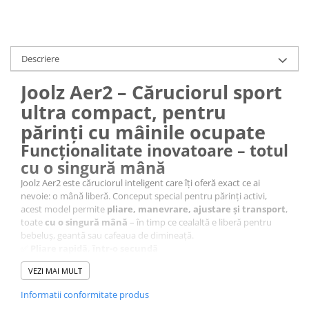
Descriere
Joolz Aer2 – Căruciorul sport
ultra compact, pentru
părinți cu mâinile ocupate
Funcționalitate inovatoare – totul
cu o singură mână
Joolz Aer2 este căruciorul inteligent care îți oferă exact ce ai
nevoie: o mână liberă. Conceput special pentru părinți activi,
acest model permite
pliare, manevrare, ajustare și transport
,
toate
cu o singură mână
– în timp ce cealaltă e liberă pentru
bebeluș, geantă sau cafeaua de dimineață.
✅
Pliare rapidă, într-o secundă
✅
Manevrare ușoară cu o singură mână
VEZI MAI MULT
✅
Spătar complet rabatabil și centuri reglabile printr-o
singură mișcare
Informatii conformitate produs
✅
Greutate redusă: doar 6,5 kg