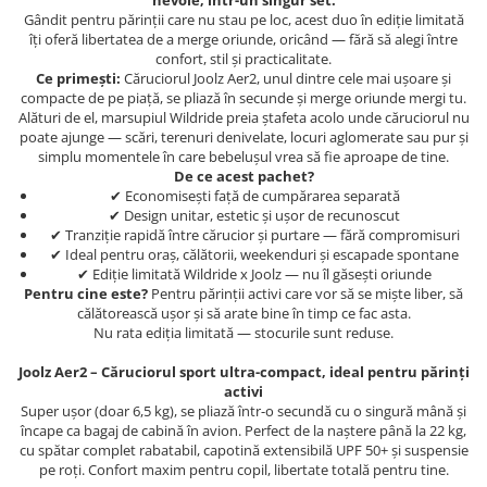
nevoie, într-un singur set.
Gândit pentru părinții care nu stau pe loc, acest duo în ediție limitată
Saltele masa de infasat
îți oferă libertatea de a merge oriunde, oricând — fără să alegi între
Monitorizare video
confort, stil și practicalitate.
Ce primești:
Căruciorul Joolz Aer2, unul dintre cele mai ușoare și
Perne pentru bebe
compacte de pe piață, se pliază în secunde și merge oriunde mergi tu.
Alături de el, marsupiul Wildride preia ștafeta acolo unde căruciorul nu
Pilote
poate ajunge — scări, terenuri denivelate, locuri aglomerate sau pur și
Piscine cu bile
simplu momentele în care bebelușul vrea să fie aproape de tine.
De ce acest pachet?
Pompe de san
✔ Economisești față de cumpărarea separată
✔ Design unitar, estetic și ușor de recunoscut
Saltele patut
✔ Tranziție rapidă între cărucior și purtare — fără compromisuri
✔ Ideal pentru oraș, călătorii, weekenduri și escapade spontane
Protectie saltea patut
✔ Ediție limitată Wildride x Joolz — nu îl găsești oriunde
Saltele 127x 63 cm
Pentru cine este?
Pentru părinții activi care vor să se miște liber, să
călătorească ușor și să arate bine în timp ce fac asta.
Saltele 140x70 cm
Nu rata ediția limitată — stocurile sunt reduse.
Saltele 160x80 cm
Saltele120x60 cm
Joolz Aer2 – Căruciorul sport ultra-compact, ideal pentru părinți
activi
Saltelute de activitati
Super ușor (doar 6,5 kg), se pliază într-o secundă cu o singură mână și
încape ca bagaj de cabină în avion. Perfect de la naștere până la 22 kg,
Tablite magetice si accesorii
cu spătar complet rabatabil, capotină extensibilă UPF 50+ și suspensie
Umidificatore
pe roți. Confort maxim pentru copil, libertate totală pentru tine.