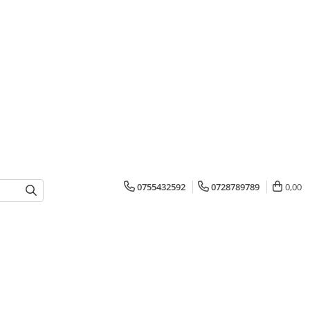
0755432592
0728789789
0,00