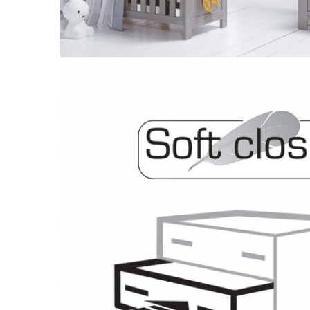
Leagane electrice
Learning tower
Lenjerii de pat
Mese de infasat
Saltele masa de infasat
Monitorizare video
Perne pentru bebe
Pilote
Piscine cu bile
Pompe de san
Saltele patut
Protectie saltea patut
Saltele 127x 63 cm
Saltele 140x70 cm
Saltele 160x80 cm