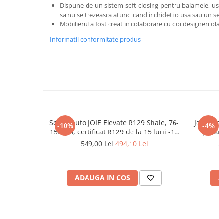
Dispune de un sistem soft closing pentru balamele, usi 
sa nu se trezeasca atunci cand inchideti o usa sau un se
Mobilierul a fost creat in colaborare cu doi designeri ol
Informatii conformitate produs
Scaun auto JOIE Elevate R129 Shale, 76-
Joie - 
-10%
-4%
150 cm, certificat R129 de la 15 luni -12
pana
ani
549,00 Lei
494,10 Lei
ADAUGA IN COS