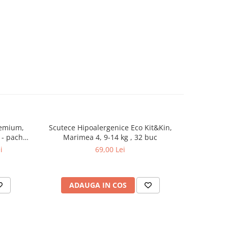
remium,
Scutece Hipoalergenice Eco Kit&Kin,
Joie - Car
 - pachet
Marimea 4, 9-14 kg , 32 buc
pana la
r
i
69,00 Lei
ADAUGA IN COS
AD