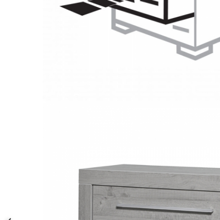
Saltele120x60 cm
Saltelute de activitati
Tablite magetice si accesorii
Umidificatore