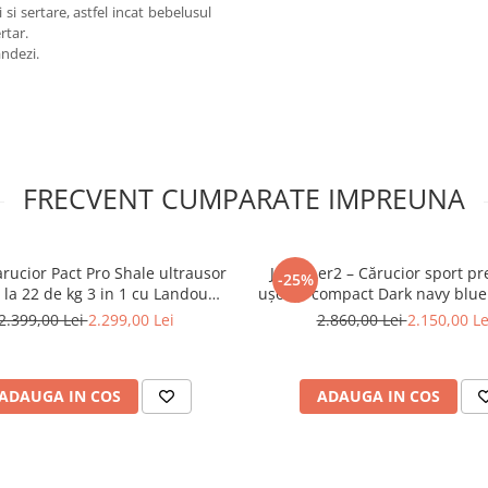
si sertare, astfel incat bebelusul
rtar.
andezi.
FRECVENT CUMPARATE IMPREUNA
Carucior Pact Pro Shale ultrausor
Joolz Aer2 – Cărucior sport p
-25%
 la 22 de kg 3 in 1 cu Landou
ușor și compact Dark navy blue
Ramble XL si Scoica Auto JOIE i-Snug 2
cu bara si suport paha
2.399,00 Lei
2.299,00 Lei
2.860,00 Lei
2.150,00 Le
ADAUGA IN COS
ADAUGA IN COS