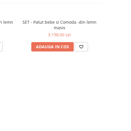
in lemn
SET - Patut bebe si Comoda -din lemn
SET Patu
masiv
3.198,00 Lei
ADAUGA IN COS
ADAU