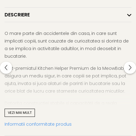
DESCRIERE
O mare parte din accidentele din casa, in care sunt
implicati copiii, sunt cauzate de curiozitatea si dorinta de
a se implica in activitatile adultilor, in mod deosebit in
bucatarie.
Mult-premiatul Kitchen Helper Premium de la MeowBaby
asigura un mediu sigur, in care copiii se pot implica, pot
ajuta, invata si juca alaturi de parinti in bucatarie sau la
orice blat de lucru care starneste curiozitatea micutilor.
Datorita construcției stabile și capacității de a regla
înălțimea platformei, turnul creste impreuna cu copiii,
VEZI MAI MULT
devine instrumentul preferat pentru activitatile
Informatii conformitate produs
desfasurate la nivelul blatului in deplina siguranta.