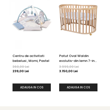
Centru de activitati
Patut Oval Waldin
Ta
bebelusi , Momi, Pastel
evolutiv-din lemn 7-in-1
''
cu saltea -natural
360,00 Lei
3.999,00 Lei
26
239,00 Lei
3.150,00 Lei
ADAUGA IN COS
ADAUGA IN COS