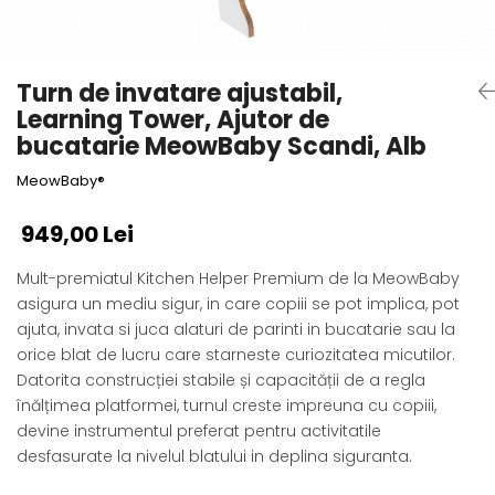
Alte jucarii bebe
Cosmetice naturale
Genti plimbare/scutece
Baldachine
Jucarii de dentitie
Rucsac transport copii
Halate si Prosoape
Jucarii Smart
Bumpere si aparatori pat
Accesorii scaune auto
Ingrijire bebelusi
Turn de invatare ajustabil,
Jucării de plus
Carusele si lampi de veghe
Carucioare Reversibile
Jucarii de baie
Learning Tower, Ajutor de
Masinute
Comode
Huse scaune auto
bucatarie MeowBaby Scandi, Alb
MODA COPII
Universul Grimms
Covorase de joaca
MARSUPII
Fetite
MeowBaby®
Decoratiuni si alte articole
Oglinzi retrovizoare
Ochelari de soare copii
949,00 Lei
Fotolii alaptat
Incaltaminte
Scaune rotative
Baieti
Fotolii si scaune copii
Mult-premiatul Kitchen Helper Premium de la MeowBaby
Olite si reductoare wc
Leagane si balansoare
asigura un mediu sigur, in care copiii se pot implica, pot
Paturi si museline
ajuta, invata si juca alaturi de parinti in bucatarie sau la
Accesorii Leagane
orice blat de lucru care starneste curiozitatea micutilor.
Perne anti-colici
Balansoare bebelusi
Datorita construcției stabile și capacității de a regla
Leagane electrice
Saci de dormit
înălțimea platformei, turnul creste impreuna cu copiii,
Learning tower
Scutece premium
devine instrumentul preferat pentru activitatile
Lenjerii de pat
desfasurate la nivelul blatului in deplina siguranta.
Sisteme de infasare
Mese de infasat