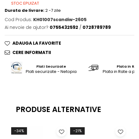
STOC EPUIZAT
Saltele masa de infasat
Durata de livrare:
2 -7 zile
Monitorizare video
Cod Produs:
KH01007scandiw-2605
Perne pentru bebe
Ai nevoie de ajutor?
0755432592
/
0728789789
Pilote
ADAUGA LA FAVORITE
Piscine cu bile
CERE INFORMATII
Pompe de san
Saltele patut
Plati Securizate
Plata in RAT
Plati securizate - Netopia
Plata in Rate a pr
Protectie saltea patut
Saltele 127x 63 cm
Saltele 140x70 cm
Saltele 160x80 cm
Saltele120x60 cm
PRODUSE ALTERNATIVE
Saltelute de activitati
Tablite magetice si accesorii
-34%
-21%
NO
Umidificatore