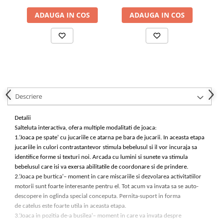
ADAUGA IN COS
ADAUGA IN COS
Descriere
Detalii
Salteluta interactiva, ofera multiple
modalitati de joaca:
1.‘
Joaca pe spate
’ cu jucariile ce
atarna pe bara de jucarii.
In aceasta etapa
jucariile in
culori contrastante
vor stimula bebelusul si il vor incuraja sa
identifice forme si texturi noi. Arcada cu lumini si sunete va stimula
bebelusul care
isi va exersa
abilitatile de coordonare
si de prindere.
2.
‘Joaca pe burtica’
– moment in care miscariile si
dezvolarea
activitatiilor
motorii sunt foarte interesante pentru el. Tot acum va invata sa se auto-
descopere
i
n oglinda special conceputa. Pernita-suport
in forma
de
catelus
este foarte utila in aceasta etapa.
3.
‘Joaca in pozitia de-a busilea’
– moment in care va invata despre