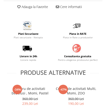
Saltele masa de infasat
Adauga la Favorite
Cere informatii
Monitorizare video
Perne pentru bebe
Pilote
Plati Securizate
Plata in RATE
Piscine cu bile
Plati securizate - Netopia
Plata in Rate a produselor
Pompe de san
Saltele patut
Protectie saltea patut
Livrare in 24h
Consultanta gratuita
Livrare rapida
Pentru alegerea produsului perfect
Saltele 127x 63 cm
Saltele 140x70 cm
PRODUSE ALTERNATIVE
Saltele 160x80 cm
Saltele120x60 cm
Saltelute de activitati
Centru de activitati
Centru de activitati Multi,
Ba
-34%
-47%
bebelusi , Momi, Pastel
Momi, ZOO
Tablite magetice si accesorii
360,00 Lei
360,00 Lei
Umidificatore
239,00 Lei
190,00 Lei