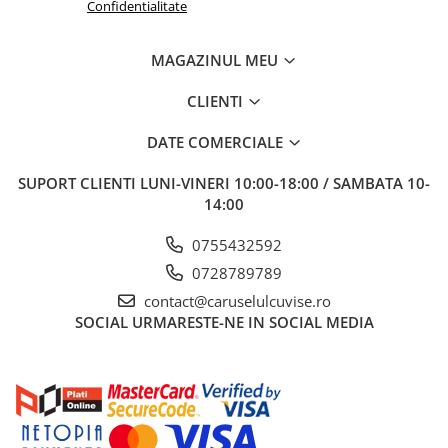
(materialului): spume poliuretanice tip T, tip HR, tip CME, tip V, tip
Confidentialitate
R.
MAGAZINUL MEU
Certificat OEKO - TEX STANDARD 100
CLIENTI
DATE COMERCIALE
SUPORT CLIENTI
LUNI-VINERI 10:00-18:00 / SAMBATA 10-
14:00
0755432592
0728789789
contact@caruselulcuvise.ro
SOCIAL
URMARESTE-NE IN SOCIAL MEDIA