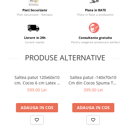
Saltele masa de infasat
Plati Securizate
Plata in RATE
Monitorizare video
Plati securizate - Netopia
Plata in Rate a produselor
Perne pentru bebe
Pilote
Livrare in 24h
Consultanta gratuita
Piscine cu bile
Livrare rapida
Pentru alegerea produsului perfect
Pompe de san
PRODUSE ALTERNATIVE
Saltele patut
Protectie saltea patut
Saltele 127x 63 cm
Saltea patut 120x60x10
Saltea patut -140x70x10
Sal
cm, Cocos 6 cm Latex 3
Cm din Cocos Spuma T18
C
Saltele 140x70 cm
cm cu husa detasabila
cu husa detasabila
599,00 Lei
399,00 Lei
Saltele 160x80 cm
Bumbac Cashmere,
bumbac,
Saltele120x60 cm
Saltelute de activitati
ADAUGA IN COS
ADAUGA IN COS
Tablite magetice si accesorii
Umidificatore