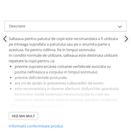
Descriere
Salteaua pentru patutul de copii este recomandata a fi utilizata
pe intreaga suprafata a patutului sau pe o anumita parte a
acestuia, fie pentru odihna, fie in timpul somnului.
In conditii normale de utilizare, salteaua este destinata utilizarii
repetate la copii pentru ca:
previne supraincarcarea coloanei vertebrale asociata cu
pozitia nefireasca a corpului in timpul somnului;
previne deficientele posturale;
are rol de sprijin in prevenirea tulburarilor de somn;
este recomandata in diverse afectiuni: disfunctiile aparatului
locomotor, bolile sistemului neuromuscular la copii (ex.
nastere cu deteriorarea plexului brahial, paralizie cerebrala).
Caracteristici :
rezistenta foarte buna si suport stabil pentru spate;
VEZI MAI MULT
duritate asigurand schimbarea usoara a pozitiei pentru sugari;
margini sigure pentru o pozitie verticala usoara si pentru a
Informatii conformitate produs
face primii pasi;