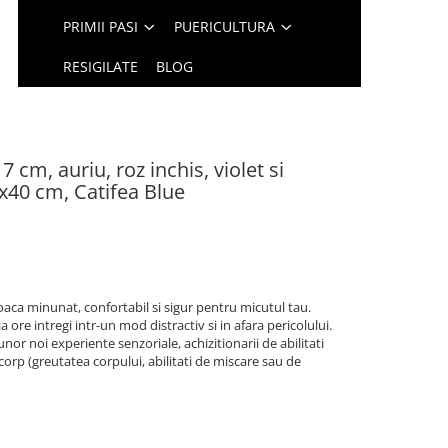
PRIMII PASI
PUERICULTURA
RESIGILATE
BLOG
7 cm, auriu, roz inchis, violet si
0x40 cm, Catifea Blue
oaca minunat, confortabil si sigur pentru micutul tau.
ore intregi intr-un mod distractiv si in afara pericolului.
nor noi experiente senzoriale, achizitionarii de abilitati
 corp (greutatea corpului, abilitati de miscare sau de