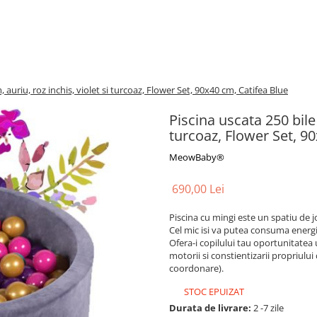
, auriu, roz inchis, violet si turcoaz, Flower Set, 90x40 cm, Catifea Blue
Piscina uscata 250 bile 
turcoaz, Flower Set, 9
MeowBaby®
690,00 Lei
Piscina cu mingi este un spatiu de j
Cel mic isi va putea consuma energia 
Ofera-i copilului tau oportunitatea u
motorii si constientizarii propriului
coordonare).
STOC EPUIZAT
Durata de livrare:
2 -7 zile