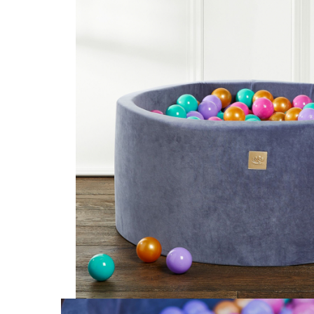
Saltele120x60 cm
Saltelute de activitati
Tablite magetice si accesorii
Umidificatore