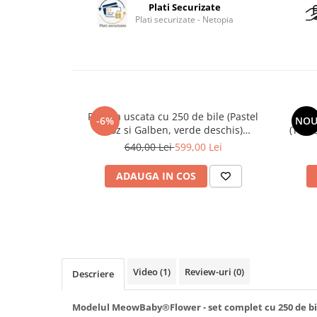
Plati Securizate
Plati securizate - Netopia
Piscina uscata cu 250 de bile (Pastel
Pi
-6%
NO
Roz si Galben, verde deschis)
(Trans
MeowBaby , Spring, 90x30 cm, Catifea
Gri) 
640,00 Lei
599,00 Lei
Ecru
ADAUGA IN COS
Video
(1)
Review-uri
(0)
Descriere
Modelul MeowBaby®Flower - set complet cu 250 de bi