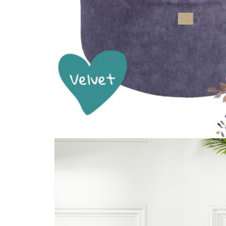
Leagane electrice
Learning tower
Lenjerii de pat
Mese de infasat
Saltele masa de infasat
Monitorizare video
Perne pentru bebe
Pilote
Piscine cu bile
Pompe de san
Saltele patut
Protectie saltea patut
Saltele 127x 63 cm
Saltele 140x70 cm
Saltele 160x80 cm