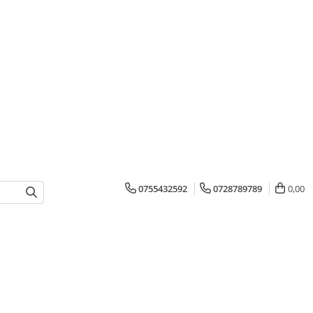
0755432592
0728789789
0,00