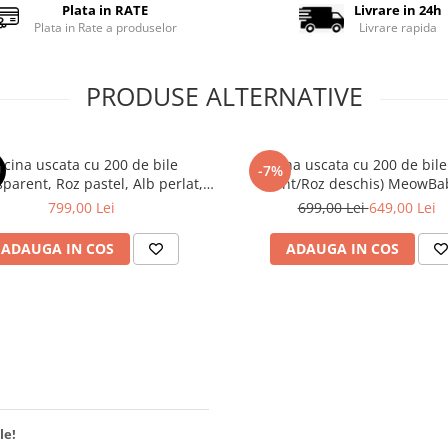
Plata in RATE
Livrare in 24h
Plata in Rate a produselor
Livrare rapida
PRODUSE ALTERNATIVE
scina uscata cu 200 de bile
Piscina uscata cu 200 de bil
U
-7%
parent, Roz pastel, Alb perlat,
(Mint/Roz deschis) MeowB
MeowBaby®, 90x30 cm, Catifea
Aesthetic, 90x30 cm, Premium
799,00 Lei
699,00 Lei
649,00 Lei
Ecru
reiat / corduroy Ecru
ADAUGA IN COS
ADAUGA IN COS
le!