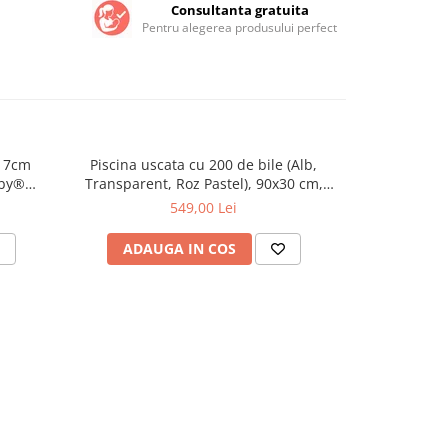
Consultanta gratuita
Pentru alegerea produsului perfect
e 7cm
Piscina uscata cu 200 de bile (Alb,
Piscina 
-10%
aby®
Transparent, Roz Pastel), 90x30 cm,
(babyblue, be
 Velur
Roz
M
549,00 Lei
749,
ADAUGA IN COS
ADAU