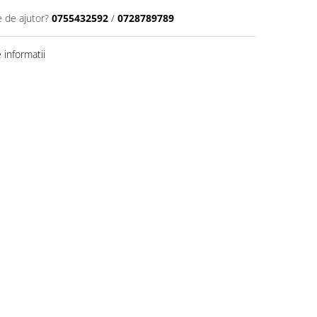
e de ajutor?
0755432592
/
0728789789
informatii