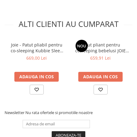
_x000D_
A finalizat cu succes testele Ã®n laboratorul independent de
testare SGS si indeplineste criteriile standardului european de
siguranta.
ALTI CLIENTI AU CUMPARAT
Joie - Patut pliabil pentru
Patut pliant pentru
NOU
co-sleeping Kubbie Sleep
cosleeping bebelusi JOIE
Shale
Kubbie Foggy Gray
669,00 Lei
659,91 Lei
ADAUGA IN COS
ADAUGA IN COS
Newsletter
Nu rata ofertele si promotiile noastre