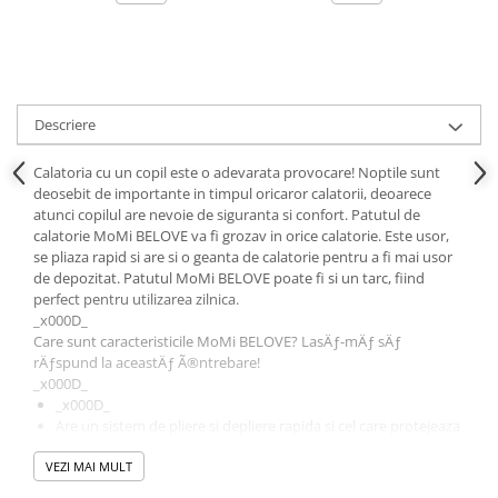
Descriere
Calatoria cu un copil este o adevarata provocare! Noptile sunt
deosebit de importante in timpul oricaror calatorii, deoarece
atunci copilul are nevoie de siguranta si confort. Patutul de
calatorie MoMi BELOVE va fi grozav in orice calatorie. Este usor,
se pliaza rapid si are si o geanta de calatorie pentru a fi mai usor
de depozitat. Patutul MoMi BELOVE poate fi si un tarc, fiind
perfect pentru utilizarea zilnica.
_x000D_
Care sunt caracteristicile MoMi BELOVE? LasÄƒ-mÄƒ sÄƒ
rÄƒspund la aceastÄƒ Ã®ntrebare!
_x000D_
_x000D_
Are un sistem de pliere si depliere rapida si cel care protejeaza
de plierea spontana
VEZI MAI MULT
_x000D_
Este usor