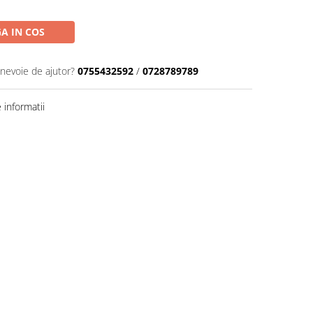
A IN COS
 nevoie de ajutor?
0755432592
/
0728789789
informatii