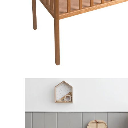
Leagane electrice
Learning tower
Lenjerii de pat
Mese de infasat
Saltele masa de infasat
Monitorizare video
Perne pentru bebe
Pilote
Piscine cu bile
Pompe de san
Saltele patut
Protectie saltea patut
Saltele 127x 63 cm
Saltele 140x70 cm
Saltele 160x80 cm