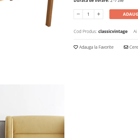
Durata de livrare:
2 -7 zile
ADAUG
Cod Produs:
classicvintage
Ai
Adauga la Favorite
Cere 