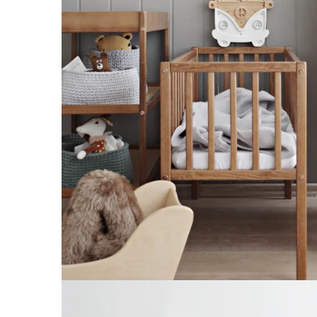
Saltele120x60 cm
Saltelute de activitati
Tablite magetice si accesorii
Umidificatore