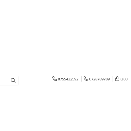
0755432592
0728789789
0,00