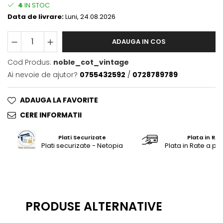
4
IN STOC
Saltele masa de infasat
Data de livrare:
Luni, 24.08.2026
Monitorizare video
Perne pentru bebe
ADAUGA IN COS
Pilote
Cod Produs:
noble_cot_vintage
Piscine cu bile
Ai nevoie de ajutor?
0755432592
/
0728789789
Pompe de san
ADAUGA LA FAVORITE
Saltele patut
CERE INFORMATII
Protectie saltea patut
Saltele 127x 63 cm
Plati Securizate
Plata in RAT
Saltele 140x70 cm
Plati securizate - Netopia
Plata in Rate a pr
Saltele 160x80 cm
Saltele120x60 cm
Saltelute de activitati
Tablite magetice si accesorii
PRODUSE ALTERNATIVE
Umidificatore