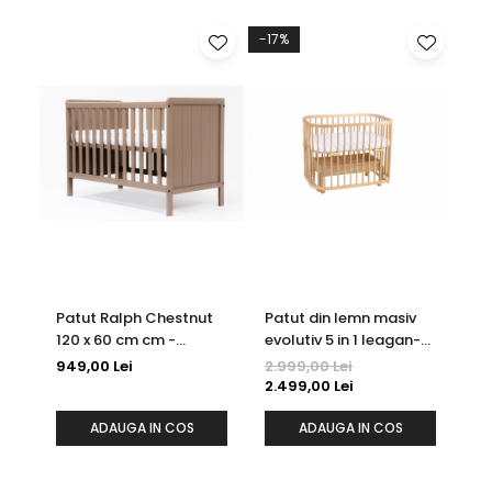
-17%
Patut Ralph Chestnut
Patut din lemn masiv
Pa
120 x 60 cm cm -
evolutiv 5 in 1 leagan-
2 in 1 Giul
reglabil pe 3 inaltimi
patut-birou-
sa
949,00 Lei
2.999,00 Lei
3.
cosleeper-tarc de
2.499,00 Lei
joaca - Natural
ADAUGA IN COS
ADAUGA IN COS