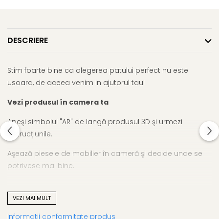
DESCRIERE
Stim foarte bine ca alegerea patului perfect nu este
usoara, de aceea venim in ajutorul tau!
Vezi produsul în camera ta
Apeşi simbolul "AR" de langă produsul 3D şi urmezi
instrucţiunile.
Aşează piesele de mobilier în cameră şi decide unde se
potrivesc mai bine.
VEZI MAI MULT
Vizualizarea produselor în Realitate Augumentată este
Informatii conformitate produs
posibilă numai pe smartphone-uri sau tablete cu sisteme