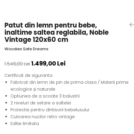
Alte jucarii bebe
Cosmetice naturale
Genti plimbare/scutece
Baldachine
Jucarii de dentitie
Rucsac transport copii
Halate si Prosoape
Jucarii Smart
Bumpere si aparatori pat
Accesorii scaune auto
Ingrijire bebelusi
Patut din lemn pentru bebe,
Jucării de plus
Carusele si lampi de veghe
Carucioare Reversibile
Jucarii de baie
inaltime saltea reglabila, Noble
Masinute
Comode
Huse scaune auto
Vintage 120x60 cm
MODA COPII
Universul Grimms
Covorase de joaca
MARSUPII
Fetite
Woodies Safe Dreams
Decoratiuni si alte articole
Oglinzi retrovizoare
Ochelari de soare copii
1.499,00 Lei
Fotolii alaptat
1.549,00 Lei
Incaltaminte
Scaune rotative
Baieti
Fotolii si scaune copii
Certificat de siguranta
Olite si reductoare wc
Leagane si balansoare
Fabricat din lemn de pin de prima clasa / Materii prime
Paturi si museline
ecologice și naturale
Accesorii Leagane
Optiunea de a scoate 3 balustrii
Perne anti-colici
Balansoare bebelusi
2 niveluri de setare a saltelei
Leagane electrice
Saci de dormit
Protectie pentru dintisorii bebelusului
Learning tower
Scutece premium
Culoarea nucilor retro vintage
Lenjerii de pat
Editie limitata
Sisteme de infasare
Mese de infasat