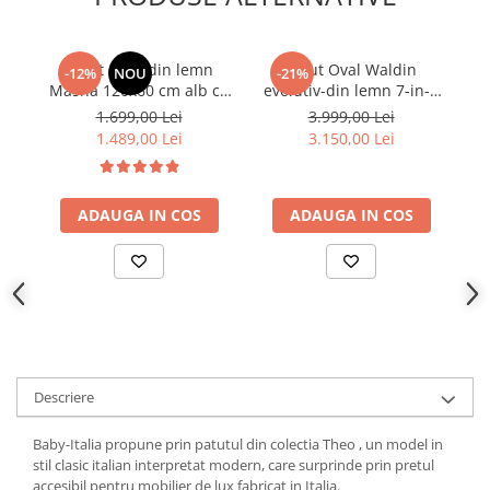
Patut copii din lemn
Patut Oval Waldin
-12%
NOU
-21%
Masha 120x60 cm alb cu
evolutiv-din lemn 7-in-1
lem
sertar si saltea
cu saltea -natural
1.699,00 Lei
3.999,00 Lei
1.489,00 Lei
3.150,00 Lei
ADAUGA IN COS
ADAUGA IN COS
Descriere
Baby-Italia propune prin patutul din colectia Theo , un model in
stil clasic italian interpretat modern, care surprinde prin pretul
accesibil pentru mobilier de lux fabricat in Italia.