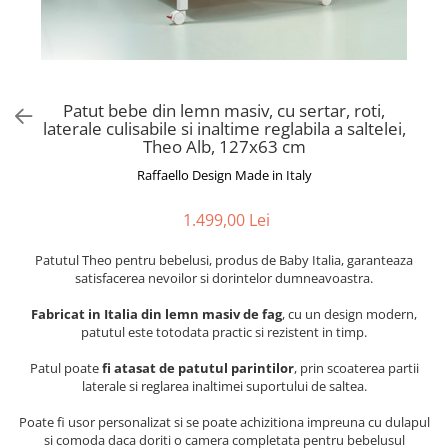
Alte jucarii bebe
Cosmetice naturale
Genti plimbare/scutece
Baldachine
Jucarii de dentitie
Rucsac transport copii
Halate si Prosoape
Jucarii Smart
Bumpere si aparatori pat
Accesorii scaune auto
Ingrijire bebelusi
Jucării de plus
Carusele si lampi de veghe
Carucioare Reversibile
Jucarii de baie
Patut bebe din lemn masiv, cu sertar, roti,
Masinute
Comode
Huse scaune auto
laterale culisabile si inaltime reglabila a saltelei,
MODA COPII
Theo Alb, 127x63 cm
Universul Grimms
Covorase de joaca
MARSUPII
Fetite
Raffaello Design Made in Italy
Decoratiuni si alte articole
Oglinzi retrovizoare
Ochelari de soare copii
Fotolii alaptat
Incaltaminte
Scaune rotative
1.499,00 Lei
Baieti
Fotolii si scaune copii
Patutul Theo pentru bebelusi, produs de Baby Italia, garanteaza
Olite si reductoare wc
Leagane si balansoare
satisfacerea nevoilor si dorintelor dumneavoastra.
Paturi si museline
Accesorii Leagane
Fabricat in Italia din lemn masiv de fag
, cu un design modern,
Perne anti-colici
Balansoare bebelusi
patutul este totodata practic si rezistent in timp.
Leagane electrice
Saci de dormit
Patul poate
fi atasat de patutul parintilor
, prin scoaterea partii
Learning tower
laterale si reglarea inaltimei suportului de saltea.
Scutece premium
Lenjerii de pat
Sisteme de infasare
Poate fi usor personalizat si se poate achizitiona impreuna cu dulapul
si comoda daca doriti o camera completata pentru bebelusul
Mese de infasat