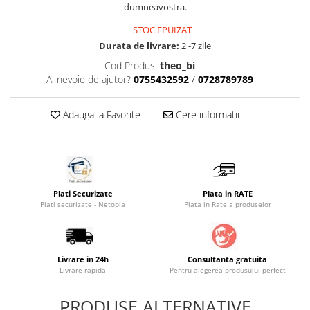
dumneavostra.
Saltele masa de infasat
STOC EPUIZAT
Monitorizare video
Durata de livrare:
2 -7 zile
Perne pentru bebe
Cod Produs:
theo_bi
Pilote
Ai nevoie de ajutor?
0755432592
/
0728789789
Piscine cu bile
Adauga la Favorite
Cere informatii
Pompe de san
Saltele patut
Protectie saltea patut
Saltele 127x 63 cm
Plati Securizate
Plata in RATE
Saltele 140x70 cm
Plati securizate - Netopia
Plata in Rate a produselor
Saltele 160x80 cm
Saltele120x60 cm
Saltelute de activitati
Livrare in 24h
Consultanta gratuita
Livrare rapida
Pentru alegerea produsului perfect
Tablite magetice si accesorii
Umidificatore
PRODUSE ALTERNATIVE